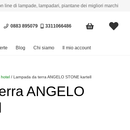
on line di lampade, lampadari, piantane dei migliori marchi
0883 895079
3311066486
erte
Blog
Chi siamo
Il mio account
 hotel
/ Lampada da terra ANGELO STONE kartell
terra ANGELO
l