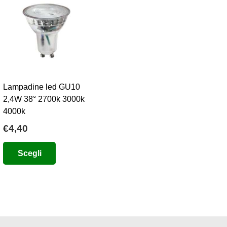
Lampadine led GU10
2,4W 38° 2700k 3000k
4000k
€
4,40
o
e
Questo
Scegli
prodotto
8.
ha
più
varianti.
Le
opzioni