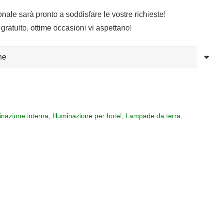
o
le
sonale sarà pronto a soddisfare le vostre richieste!
gratuito, ottime occasioni vi aspettano!
4,32.
minazione interna
,
Illuminazione per hotel
,
Lampade da terra
,