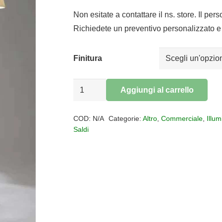
prezzo
prezz
originale
attua
Non esitate a contattare il ns. store. Il per
era:
è:
Richiedete un preventivo personalizzato e 
€1.676,00.
€1.37
Finitura
Lampada
Aggiungi al carrello
da
Alternative:
terra
COD:
N/A
Categorie:
Altro
,
Commerciale
,
Illu
ANGELO
Saldi
STONE
kartell
quantità