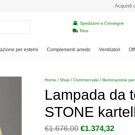
Acquisti 
Spedizioni e Consegne
Resi
nazione per esterni
Complementi arredo
Ventilatori
Off
Home
/
Shop
/
Commerciale
/
Illuminazione per
Lampada da 
STONE kartel
Il
Il
€
1.676,00
€
1.374,32