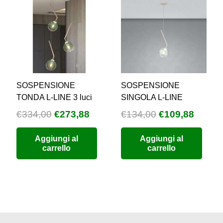
SOSPENSIONE
SOSPENSIONE
TONDA L-LINE 3 luci
SINGOLA L-LINE
Il
Il
Il
Il
€
334,00
€
273,88
€
134,00
€
109,88
prezzo
prezzo
prezzo
prezz
zzo
Aggiungi al
Aggiungi al
originale
attuale
originale
attual
carrello
carrello
uale
era:
è:
era:
è:
€334,00.
€273,88.
€134,00.
€109,8
9,60.