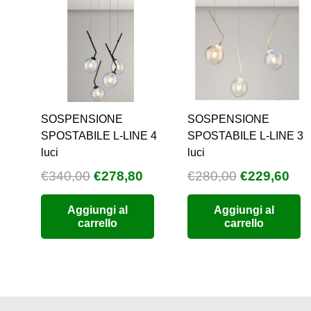
SOSPENSIONE
SOSPENSIONE
SPOSTABILE L-LINE 4
SPOSTABILE L-LINE 3
luci
luci
Il
Il
Il
Il
€
340,00
€
278,80
€
280,00
€
229,60
prezzo
prezzo
prezzo
pre
Aggiungi al
Aggiungi al
originale
attuale
originale
att
carrello
carrello
era:
è:
era:
è:
€340,00.
€278,80.
€280,00.
€22