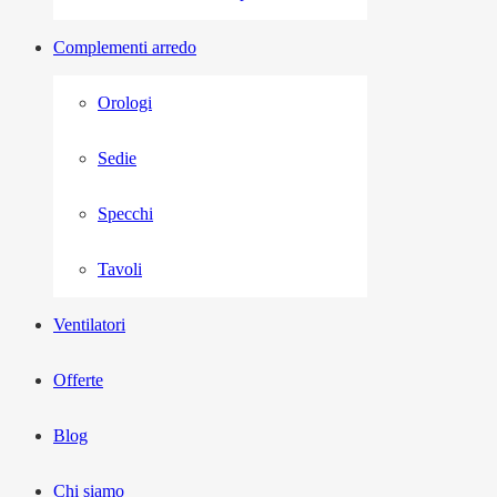
Complementi arredo
Orologi
Sedie
Specchi
Tavoli
Ventilatori
Offerte
Blog
Chi siamo