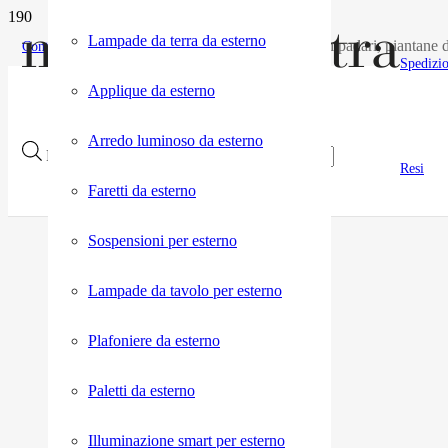
Lampade da terra da esterno
Acquisti on line di lampade, lampadari, piantane d
Contatti pre vendita
Spedizi
Applique da esterno
Arredo luminoso da esterno
Products search
Resi
Faretti da esterno
Sospensioni per esterno
Lampade da tavolo per esterno
Plafoniere da esterno
Paletti da esterno
Illuminazione smart per esterno