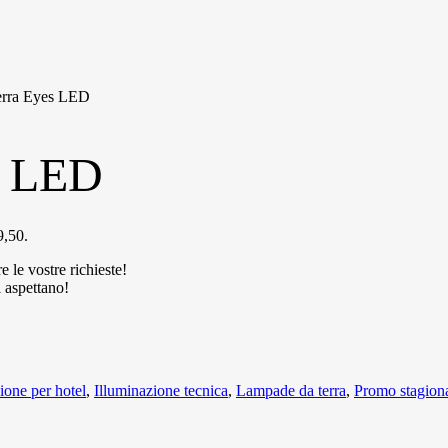
erra Eyes LED
s LED
9,50.
e le vostre richieste!
i aspettano!
ione per hotel
,
Illuminazione tecnica
,
Lampade da terra
,
Promo stagiona