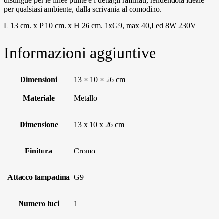
distingue per le linee pulite e i dettagli raffinati, rendendola ideale
per qualsiasi ambiente, dalla scrivania al comodino.
L 13 cm. x P 10 cm. x H 26 cm. 1xG9, max 40,Led 8W 230V
Informazioni aggiuntive
Dimensioni
13 × 10 × 26 cm
Materiale
Metallo
Dimensione
13 x 10 x 26 cm
Finitura
Cromo
Attacco lampadina
G9
Numero luci
1