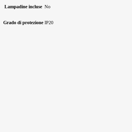
Lampadine incluse
No
Grado di protezione
IP20
Plafoniera Ventilatore LUNA
S
€
20,00
-
€
82,00
Fascia di prezzo: da €20,00 a €82,00
Scegli
Questo prodotto ha più varianti. Le opzioni
possono essere scelte nella pagina del prodotto