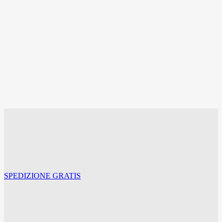
Plafoniera Ventilatore
NISEKO FAN S
€
25,00
-
€
165,00
Fascia di prezzo: da €25,00 a €165,00
Scegli
Questo prodotto ha più varianti. Le opzioni
possono essere scelte nella pagina del prodotto
SPEDIZIONE GRATIS