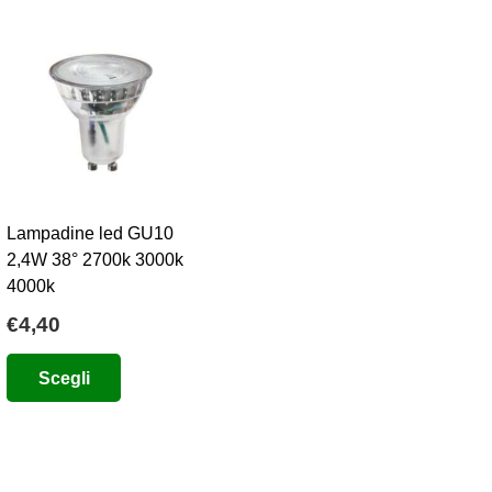
Lampadine led GU10
2,4W 38° 2700k 3000k
4000k
€
4,40
o
e
Questo
Scegli
prodotto
8.
ha
più
varianti.