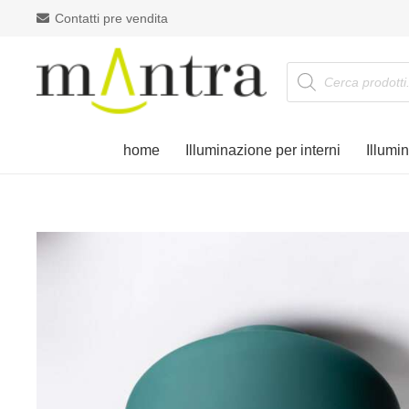
Contatti pre vendita
Products
search
home
Illuminazione per interni
Illumi