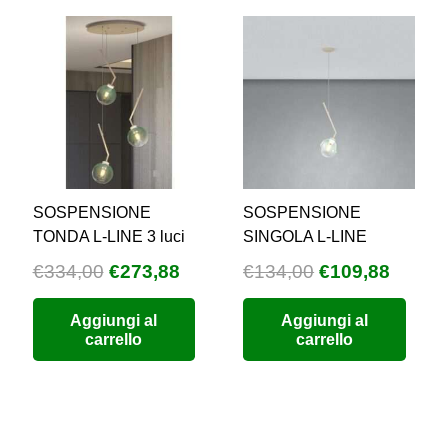
SOSPENSIONE
SOSPENSIONE
TONDA L-LINE 3 luci
SINGOLA L-LINE
Il
Il
Il
Il
€
334,00
€
273,88
€
134,00
€
109,88
prezzo
prezzo
prezzo
prezz
zzo
Aggiungi al
Aggiungi al
originale
attuale
originale
attual
carrello
carrello
uale
era:
è:
era:
è:
€334,00.
€273,88.
€134,00.
€109,8
9,60.