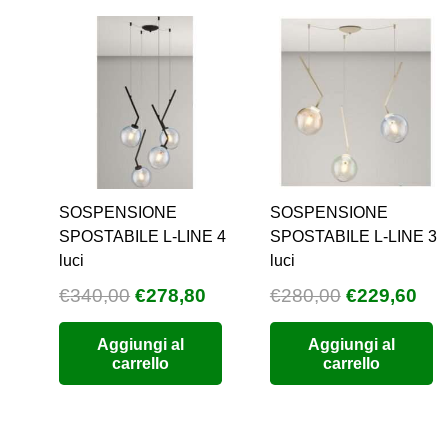
SOSPENSIONE
SOSPENSIONE
SPOSTABILE L-LINE 4
SPOSTABILE L-LINE 3
luci
luci
Il
Il
Il
Il
€
340,00
€
278,80
€
280,00
€
229,60
prezzo
prezzo
prezzo
pre
Aggiungi al
Aggiungi al
originale
attuale
originale
att
carrello
carrello
era:
è:
era:
è:
€340,00.
€278,80.
€280,00.
€22