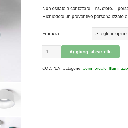
prezzo
prezzo
originale
attuale
Non esitate a contattare il ns. store. Il per
era:
è:
Richiedete un preventivo personalizzato e 
€359,00.
€294,38.
Finitura
PLAFONIERA
Aggiungi al carrello
BOTTONE
Alternative:
20W
COD:
N/A
Categorie:
Commerciale
,
Illuminazi
DM.35
DIMMERABILE
quantità