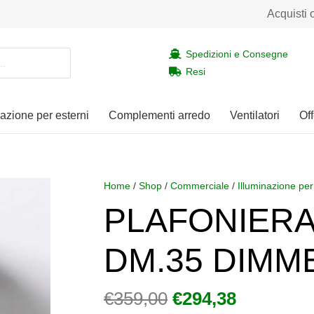
Acquisti 
Spedizioni e Consegne
Resi
nazione per esterni
Complementi arredo
Ventilatori
Off
Home
/
Shop
/
Commerciale
/
Illuminazione per
PLAFONIERA
DM.35 DIMM
Il
Il
€
359,00
€
294,38