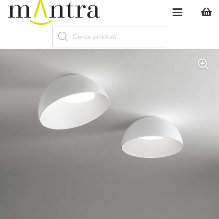
Products
search