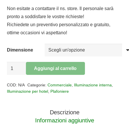
prezzo
prezzo
Non esitate a contattare il ns. store. Il personale sarà
originale
attuale
pronto a soddisfare le vostre richieste!
era:
è:
Richiedete un preventivo personalizzato e gratuito,
€222,00.
€182,04.
ottime occasioni vi aspettano!
Dimensione
Plafoniera
Aggiungi al carrello
COROLLA
Alternative:
quantità
COD:
N/A
Categorie:
Commerciale
,
Illuminazione interna
,
Illuminazione per hotel
,
Plafoniere
Descrizione
Informazioni aggiuntive