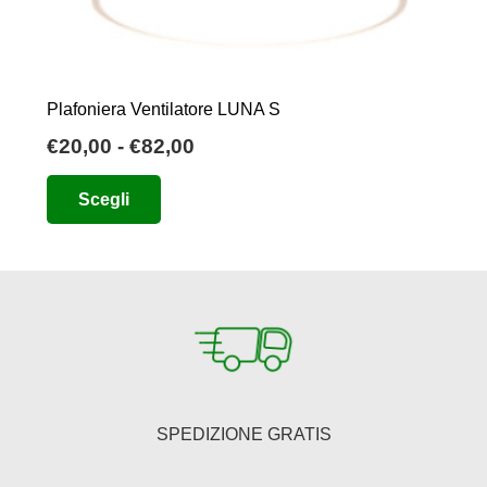
Plafoniera Ventilatore LUNA S
Fascia
€
20,00
-
€
82,00
di
Questo
Scegli
prezzo:
prodotto
da
ha
€20,00
più
a
varianti.
€82,00
Le
opzioni
possono
essere
SPEDIZIONE GRATIS
scelte
nella