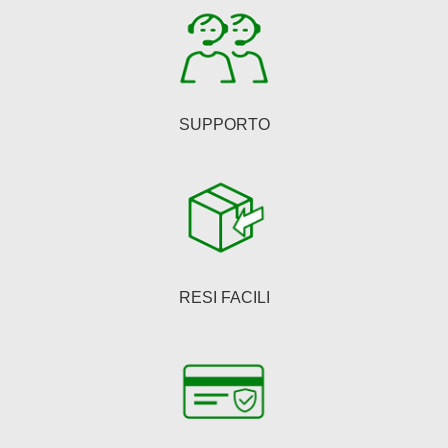
pagina
del
prodotto
SUPPORTO
RESI FACILI