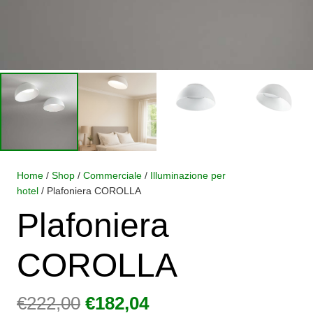
Home
/
Shop
/
Commerciale
/
Illuminazione per
hotel
/ Plafoniera COROLLA
Plafoniera
COROLLA
Il
Il
€
222,00
€
182,04