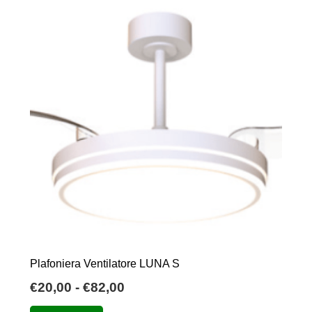
Plafoniera Ventilatore LUNA S
Fascia
€
20,00
-
€
82,00
di
Questo