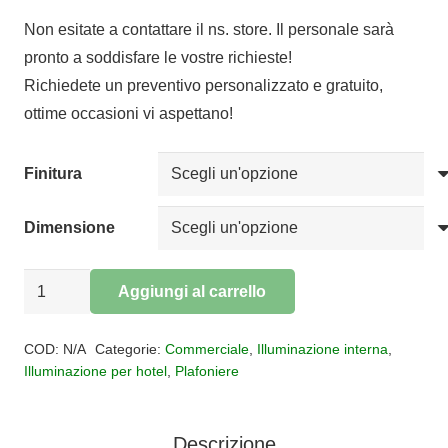
di
Non esitate a contattare il ns. store. Il personale sarà
prezzo:
pronto a soddisfare le vostre richieste!
da
Richiedete un preventivo personalizzato e gratuito,
€474,78
ottime occasioni vi aspettano!
a
€1.430,08
Finitura
Dimensione
Plafoniera
Aggiungi al carrello
cristallo
Alternative:
DUBAI
COD:
N/A
Categorie:
Commerciale
,
Illuminazione interna
,
quantità
Illuminazione per hotel
,
Plafoniere
Descrizione