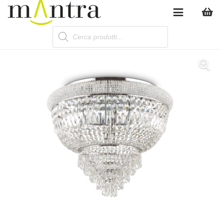
Products
search