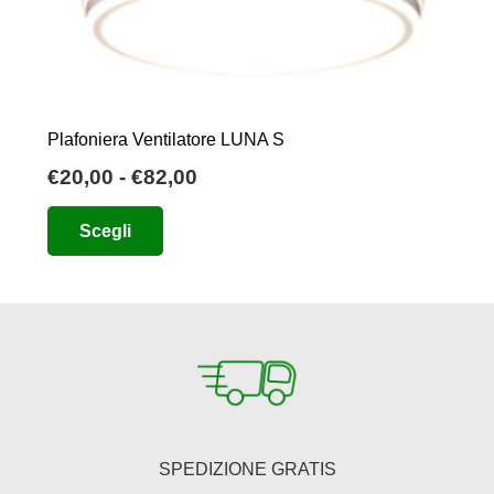
Plafoniera Ventilatore LUNA S
Fascia
€
20,00
-
€
82,00
di
Questo
Scegli
prezzo:
prodotto
da
ha
€20,00
più
a
varianti.
€82,00
Le
opzioni
possono
essere
SPEDIZIONE GRATIS
scelte