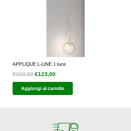
APPLIQUE L-LINE 1 luce
Il
Il
€
150,00
€
123,00
prezzo
prezzo
Aggiungi al carrello
originale
attuale
era:
è:
€150,00.
€123,00.