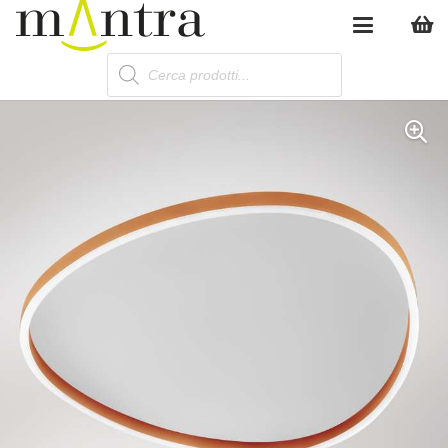
Products
search