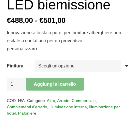
LED biemissione
Fascia
€
488,00
-
€
501,00
di
Innovazione allo stato puro! per forniture alberghiere non
prezzo:
esitate a contattarci per un preventivo
da
personalizzaro…….
€488,00
a
Finitura
€501,00
Plafoniera
Aggiungi al carrello
ECARIS
Alternative:
81
COD:
N/A
Categorie:
Altro
,
Arredo
,
Commerciale
,
CCT
Complementi d'arredo
,
Illuminazione interna
,
Illuminazione per
hotel
,
Plafoniere
LED
biemissione