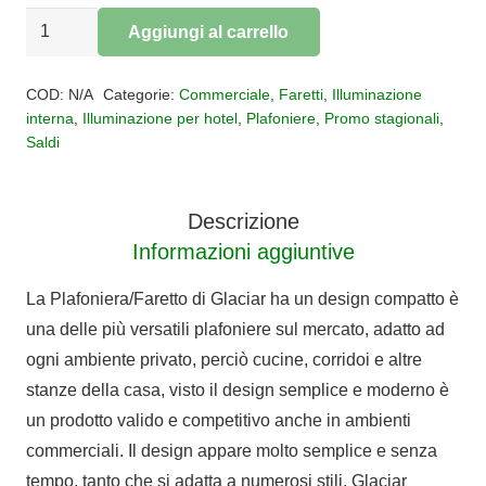
Plafoniera
Aggiungi al carrello
Faretto
Alternative:
Glaciar
COD:
N/A
Categorie:
Commerciale
,
Faretti
,
Illuminazione
LED
interna
,
Illuminazione per hotel
,
Plafoniere
,
Promo stagionali
,
Saldi
IP44
quantità
Descrizione
Informazioni aggiuntive
La Plafoniera/Faretto di Glaciar ha un design compatto è
una delle più versatili plafoniere sul mercato, adatto ad
ogni ambiente privato, perciò cucine, corridoi e altre
stanze della casa, visto il design semplice e moderno è
un prodotto valido e competitivo anche in ambienti
commerciali. Il design appare molto semplice e senza
tempo, tanto che si adatta a numerosi stili. Glaciar