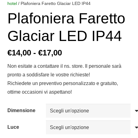
hotel
/ Plafoniera Faretto Glaciar LED IP44
Plafoniera Faretto
Glaciar LED IP44
Fascia
€
14,00
-
€
17,00
di
Non esitate a contattare il ns. store. Il personale sarà
prezzo:
pronto a soddisfare le vostre richieste!
da
Richiedete un preventivo personalizzato e gratuito,
€14,00
ottime occasioni vi aspettano!
a
€17,00
Dimensione
Luce