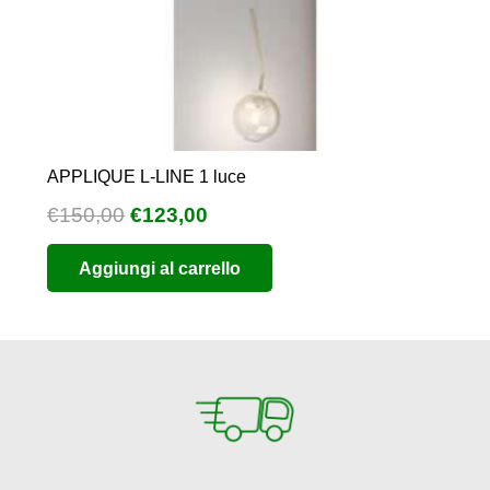
APPLIQUE L-LINE 1 luce
Il
Il
€
150,00
€
123,00
prezzo
prezzo
Aggiungi al carrello
originale
attuale
era:
è:
€150,00.
€123,00.