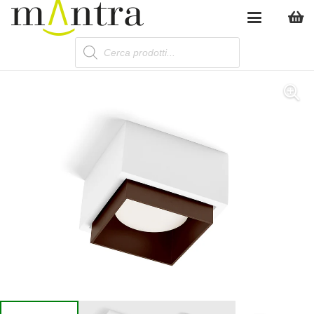
Products
search