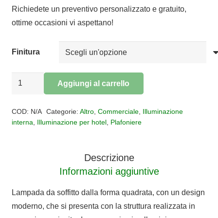
era:
è:
Richiedete un preventivo personalizzato e gratuito,
€66,00.
€54,12.
ottime occasioni vi aspettano!
Finitura
Plafoniera
Aggiungi al carrello
in
Alternative:
gesso
COD:
N/A
Categorie:
Altro
,
Commerciale
,
Illuminazione
1
interna
,
Illuminazione per hotel
,
Plafoniere
Luce
SYME
Descrizione
quantità
Informazioni aggiuntive
Lampada da soffitto dalla forma quadrata, con un design
moderno, che si presenta con la struttura realizzata in