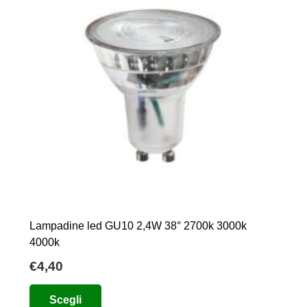
Lampadine led GU10 2,4W 38° 2700k 3000k
4000k
€
4,40
Questo
Scegli
prodotto