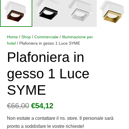
Home
/
Shop
/
Commerciale
/
Illuminazione per
hotel
/ Plafoniera in gesso 1 Luce SYME
Plafoniera in
gesso 1 Luce
SYME
Il
Il
€
66,00
€
54,12
prezzo
prezzo
Non esitate a contattare il ns. store. Il personale sarà
originale
attuale
pronto a soddisfare le vostre richieste!