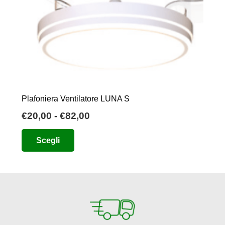
Plafoniera Ventilatore LUNA S
Fascia
€
20,00
-
€
82,00
di
Questo
Scegli
prezzo:
prodotto
da
ha
€20,00
più
a
varianti.
€82,00
Le
opzioni