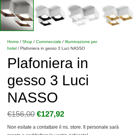
Home
/
Shop
/
Commerciale
/
Illuminazione per
hotel
/ Plafoniera in gesso 3 Luci NASSO
Plafoniera in
gesso 3 Luci
NASSO
Il
Il
€
156,00
€
127,92
prezzo
prezzo
Non esitate a contattare il ns. store. Il personale sarà
originale
attuale