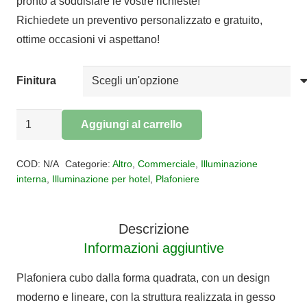
pronto a soddisfare le vostre richieste!
era:
è:
Richiedete un preventivo personalizzato e gratuito,
€156,00.
€127,92.
ottime occasioni vi aspettano!
Finitura
Plafoniera
Aggiungi al carrello
in
Alternative:
gesso
COD:
N/A
Categorie:
Altro
,
Commerciale
,
Illuminazione
3
interna
,
Illuminazione per hotel
,
Plafoniere
Luci
NASSO
Descrizione
quantità
Informazioni aggiuntive
Plafoniera cubo dalla forma quadrata, con un design
moderno e lineare, con la struttura realizzata in gesso