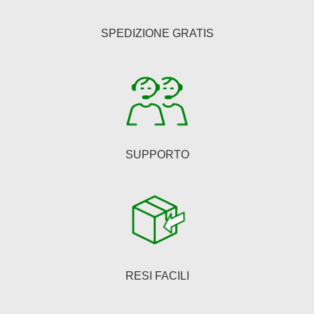
possono
essere
SPEDIZIONE GRATIS
scelte
nella
pagina
del
prodotto
SUPPORTO
RESI FACILI