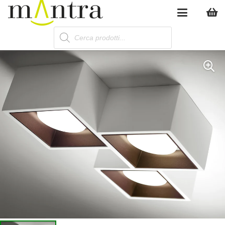
Products
search