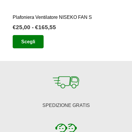
Plafoniera Ventilatore NISEKO FAN S
Fascia
€
25,00
-
€
165,55
di
Questo
Scegli
prezzo:
prodotto
da
ha
€25,00
più
a
varianti.
€165,55
Le
opzioni
possono
essere
SPEDIZIONE GRATIS
scelte
nella
pagina