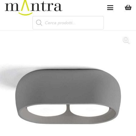
Products
search