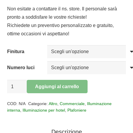
di
Non esitate a contattare il ns. store. Il personale sarà
prezzo:
pronto a soddisfare le vostre richieste!
da
Richiedete un preventivo personalizzato e gratuito,
€31,16
ottime occasioni vi aspettano!
a
€70,52
Finitura
Numero luci
Plafoniera
Aggiungi al carrello
in
Alternative:
gesso
COD:
N/A
Categorie:
Altro
,
Commerciale
,
Illuminazione
MYSIA
interna
,
Illuminazione per hotel
,
Plafoniere
quantità
Descrizione