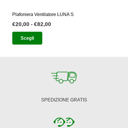
Plafoniera Ventilatore LUNA S
Fascia
€
20,00
-
€
82,00
di
Questo
Scegli
prezzo:
prodotto
da
ha
€20,00
più
a
varianti.
€82,00
Le
opzioni
possono
essere
SPEDIZIONE GRATIS
scelte
nella
pagina
del