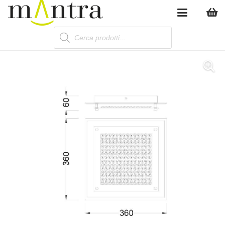
Products
search