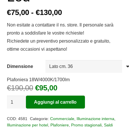
Fascia
€
75,00
-
€
130,00
di
Non esitate a contattare il ns. store. Il personale sarà
prezzo:
pronto a soddisfare le vostre richieste!
da
Richiedete un preventivo personalizzato e gratuito,
€75,00
ottime occasioni vi aspettano!
a
€130,00
Dimensione
Plafoniera 18W/4000K/1700lm
Il
Il
€
190,00
€
95,00
prezzo
prezzo
Plafoniera
originale
attuale
Aggiungi al carrello
quadrata
era:
è:
Alternative:
Crystal
€190,00.
€95,00.
COD:
4581
Categorie:
Commerciale
,
Illuminazione interna
,
Led
Illuminazione per hotel
,
Plafoniere
,
Promo stagionali
,
Saldi