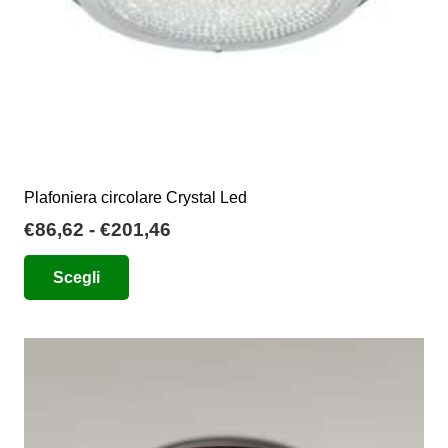
Plafoniera circolare Crystal Led
Fascia
€
86,62
-
€
201,46
di
Questo
Scegli
prezzo:
prodotto
da
ha
€86,62
più
a
varianti.
€201,46
Le
opzioni