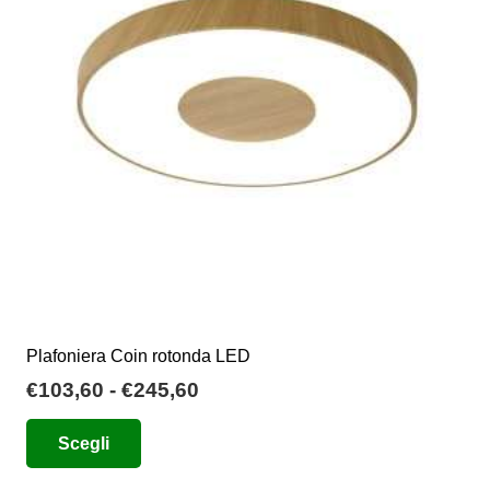
possono
essere
scelte
nella
pagina
del
prodotto
Plafoniera Coin rotonda LED
Fascia
€
103,60
-
€
245,60
di
Questo
Scegli
prezzo:
prodotto
da
ha