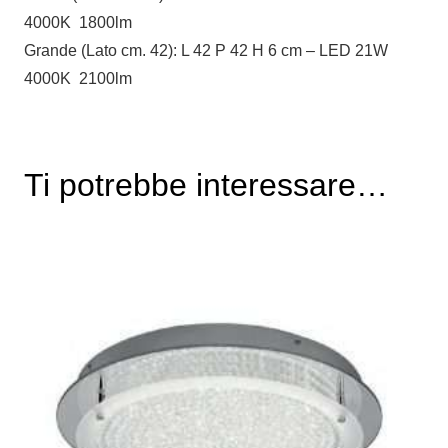
4000K 1800lm
Grande (Lato cm. 42): L 42 P 42 H 6 cm – LED 21W
4000K 2100lm
Ti potrebbe interessare…