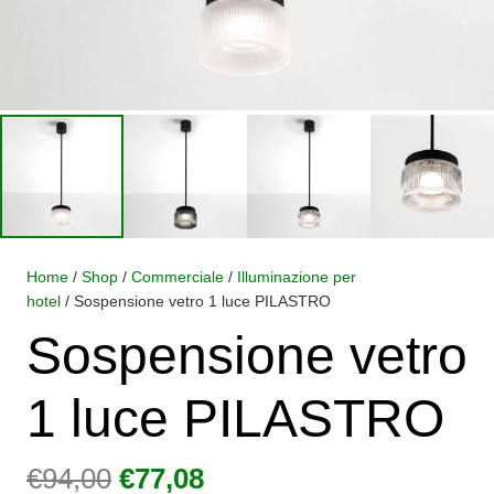
Home
/
Shop
/
Commerciale
/
Illuminazione per
hotel
/ Sospensione vetro 1 luce PILASTRO
Sospensione vetro
1 luce PILASTRO
Il
Il
€
94,00
€
77,08