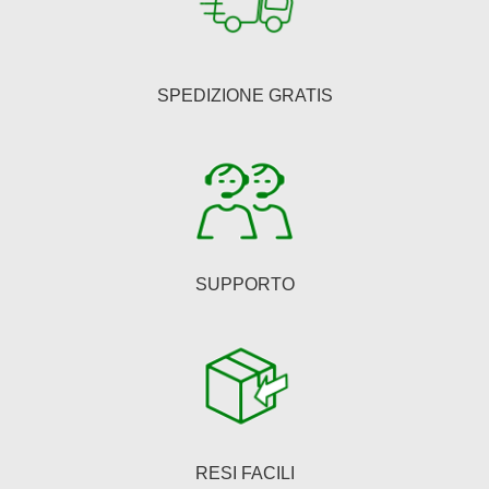
opzioni
possono
essere
SPEDIZIONE GRATIS
scelte
nella
pagina
del
prodotto
SUPPORTO
RESI FACILI