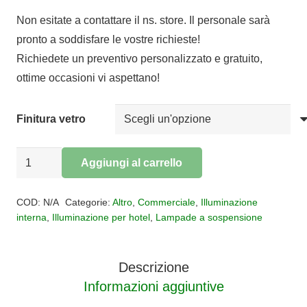
prezzo
prezzo
Non esitate a contattare il ns. store. Il personale sarà
originale
attuale
pronto a soddisfare le vostre richieste!
era:
è:
Richiedete un preventivo personalizzato e gratuito,
€94,00.
€77,08.
ottime occasioni vi aspettano!
Finitura vetro
Sospensione
Aggiungi al carrello
vetro
Alternative:
1
COD:
N/A
Categorie:
Altro
,
Commerciale
,
Illuminazione
luce
interna
,
Illuminazione per hotel
,
Lampade a sospensione
PILASTRO
quantità
Descrizione
Informazioni aggiuntive