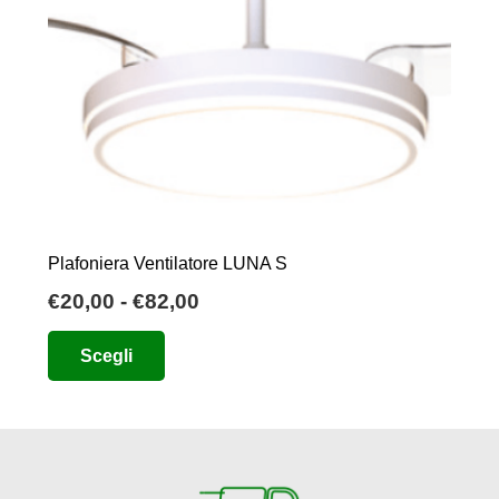
Plafoniera Ventilatore LUNA S
Fascia
€
20,00
-
€
82,00
di
Questo
Scegli
prezzo:
prodotto
da
ha
€20,00
più
a
varianti.
€82,00
Le