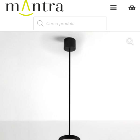
Products
search