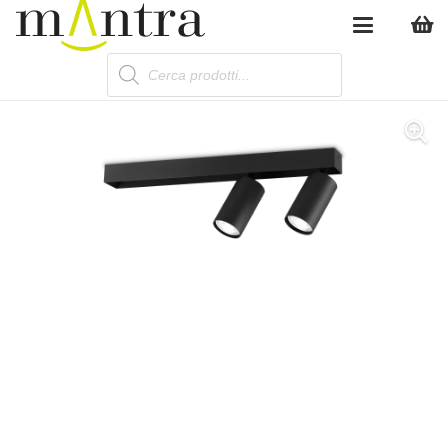
Products
search