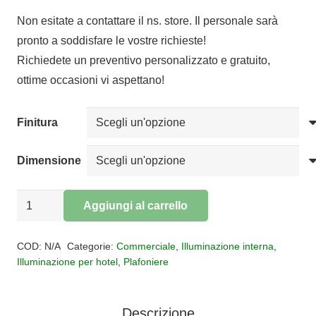
di
Non esitate a contattare il ns. store. Il personale sarà
prezzo:
pronto a soddisfare le vostre richieste!
da
Richiedete un preventivo personalizzato e gratuito,
€94,30
ottime occasioni vi aspettano!
a
€189,42
Finitura
Dimensione
Plafoniera
Aggiungi al carrello
PROFILO
Alternative:
quantità
COD:
N/A
Categorie:
Commerciale
,
Illuminazione interna
,
Illuminazione per hotel
,
Plafoniere
Descrizione