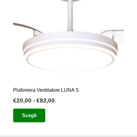
Plafoniera Ventilatore LUNA S
Fascia
€
20,00
-
€
82,00
di
Questo
Scegli
prezzo:
prodotto
da
ha
€20,00
più