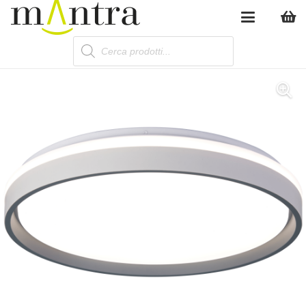
Products
search