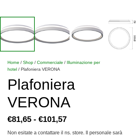
Home
/
Shop
/
Commerciale
/
Illuminazione per
hotel
/ Plafoniera VERONA
Plafoniera
VERONA
Fascia
€
81,65
-
€
101,57
di
Non esitate a contattare il ns. store. Il personale sarà
prezzo: