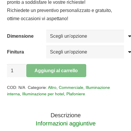
pronto a soddisfare le vostre richieste!
da
Richiedete un preventivo personalizzato e gratuito,
€81,65
ottime occasioni vi aspettano!
a
€101,57
Dimensione
Finitura
Plafoniera
Aggiungi al carrello
VERONA
Alternative:
quantità
COD:
N/A
Categorie:
Altro
,
Commerciale
,
Illuminazione
interna
,
Illuminazione per hotel
,
Plafoniere
Descrizione
Informazioni aggiuntive