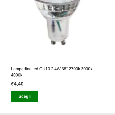
Lampadine led GU10 2,4W 38° 2700k 3000k
4000k
€
4,40
Questo
Scegli
prodotto
ha
più