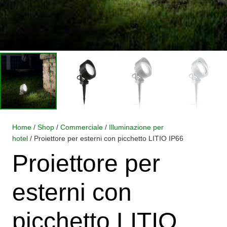
Home
/
Shop
/
Commerciale
/
Illuminazione per
hotel
/ Proiettore per esterni con picchetto LITIO IP66
Proiettore per
esterni con
picchetto LITIO