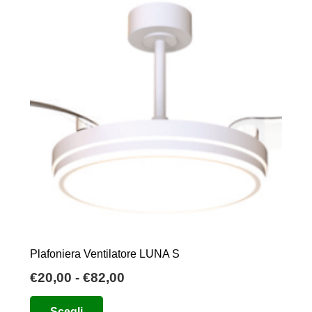
Plafoniera Ventilatore LUNA S
Fascia
€
20,00
-
€
82,00
di
Questo
Scegli