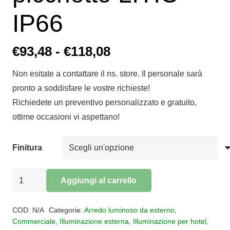
IP66
Fascia
€
93,48
-
€
118,08
di
Non esitate a contattare il ns. store. Il personale sarà
prezzo:
pronto a soddisfare le vostre richieste!
da
Richiedete un preventivo personalizzato e gratuito,
€93,48
ottime occasioni vi aspettano!
a
€118,08
Finitura
Proiettore
Aggiungi al carrello
per
Alternative:
esterni
COD:
N/A
Categorie:
Arredo luminoso da esterno
,
con
Commerciale
,
Illuminazione esterna
,
Illuminazione per hotel
,