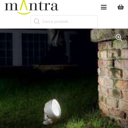
Products
search