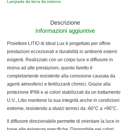
Lampade da terra da esterno
picchetto
LITIO
IP66
Descrizione
quantità
Informazioni aggiuntive
Proiettore LITIO di Ideal Lux è progettato per offrire
prestazioni eccezionali e durabilità in ambienti esterni
esigenti. Realizzato con un corpo luce e diffusore in
resina ad alte prestazioni, questo faretto è
completamente resistente alla corrosione causata da
agenti atmosferici e fertilizzanti chimici. Grazie alla
protezione IP66 e ai colori stabilizzati da un trattamento
U.V., Litio mantiene la sua integrità anche in condizioni
estreme, resistendo a sbalzi termici da -60°C a +90°C.
Il diffusore direzionabile permette di orientare la luce in
base alle esigenze specifiche. Disponibile nei colori