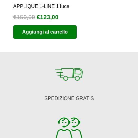
APPLIQUE L-LINE 1 luce
Il
Il
€
150,00
€
123,00
prezzo
prezzo
Aggiungi al carrello
originale
attuale
era:
è:
€150,00.
€123,00.
SPEDIZIONE GRATIS