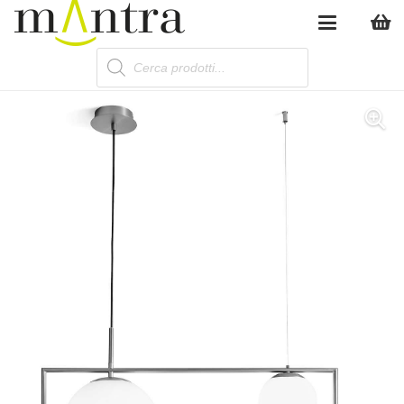
Products
search