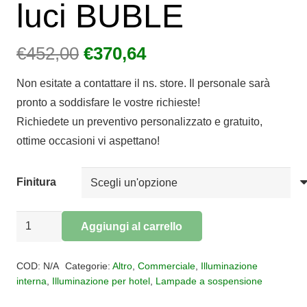
luci BUBLE
Il
Il
€
452,00
€
370,64
prezzo
prezzo
Non esitate a contattare il ns. store. Il personale sarà
originale
attuale
pronto a soddisfare le vostre richieste!
era:
è:
Richiedete un preventivo personalizzato e gratuito,
€452,00.
€370,64.
ottime occasioni vi aspettano!
Finitura
Sospensione
Aggiungi al carrello
3
Alternative:
luci
COD:
N/A
Categorie:
Altro
,
Commerciale
,
Illuminazione
BUBLE
interna
,
Illuminazione per hotel
,
Lampade a sospensione
quantità