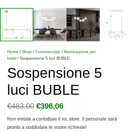
Home
/
Shop
/
Commerciale
/
Illuminazione per
hotel
/ Sospensione 5 luci BUBLE
Sospensione 5
luci BUBLE
Il
Il
€
483,00
€
396,06
prezzo
prezzo
Non esitate a contattare il ns. store. Il personale sarà
originale
attuale
pronto a soddisfare le vostre richieste!
era:
è: