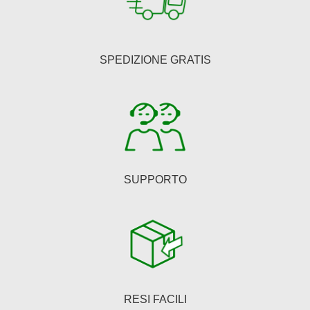
opzioni
possono
essere
SPEDIZIONE GRATIS
scelte
nella
pagina
del
prodotto
SUPPORTO
RESI FACILI