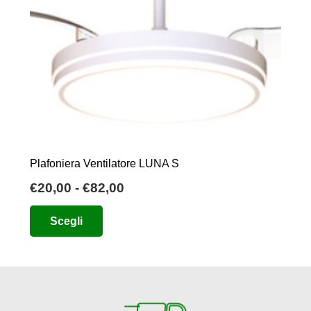
Plafoniera Ventilatore LUNA S
Fascia
€
20,00
-
€
82,00
di
Questo
Scegli
prezzo:
prodotto
da
ha
€20,00
più
a
varianti.
€82,00
Le