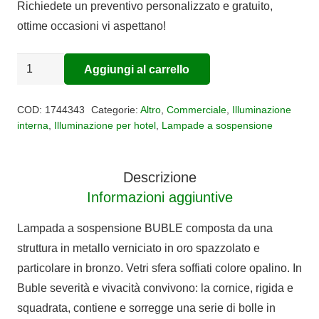
Richiedete un preventivo personalizzato e gratuito,
€483,00.
€396,06.
ottime occasioni vi aspettano!
Sospensione
Aggiungi al carrello
Alternative:
5
luci
COD:
1744343
Categorie:
Altro
,
Commerciale
,
Illuminazione
BUBLE
interna
,
Illuminazione per hotel
,
Lampade a sospensione
quantità
Descrizione
Informazioni aggiuntive
Lampada a sospensione BUBLE composta da una
struttura in metallo verniciato in oro spazzolato e
particolare in bronzo. Vetri sfera soffiati colore opalino. In
Buble severità e vivacità convivono: la cornice, rigida e
squadrata, contiene e sorregge una serie di bolle in