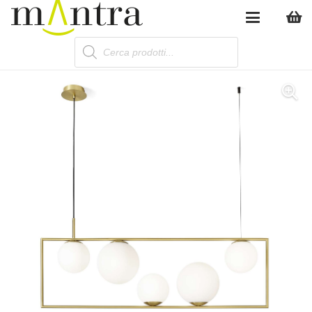
Products
search