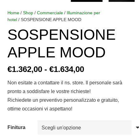
Home
/
Shop
/
Commerciale
/
Illuminazione per
hotel
/ SOSPENSIONE APPLE MOOD
SOSPENSIONE
APPLE MOOD
Fascia
€
1.362,00
-
€
1.634,00
di
Non esitate a contattare il ns. store. Il personale sarà
prezzo:
pronto a soddisfare le vostre richieste!
da
Richiedete un preventivo personalizzato e gratuito,
€1.362,00
ottime occasioni vi aspettano!
a
€1.634,00
Finitura