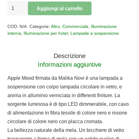
SOSPENSIONE
Aggiungi al carrello
APPLE
Alternative:
MOOD
COD:
N/A
Categorie:
Altro
,
Commerciale
,
Illuminazione
quantità
interna
,
Illuminazione per hotel
,
Lampade a sospensione
Descrizione
Informazioni aggiuntive
Apple Mood firmata da Malika Novi è una lampada a
sospensione con corpo lampada circolare in vetro, e
anima in alluminio verniciata in differenti finiture. La
sorgente luminosa è di tipo LED dimmerabile, con cavo
di alimentazione in fibra tessile di colore nero e rosone
circolare di colore nero con placca cromata.
La bellezza naturale della mela. Un bicchiere di vetro
trasparente a forma di mela con un solido nucleo di