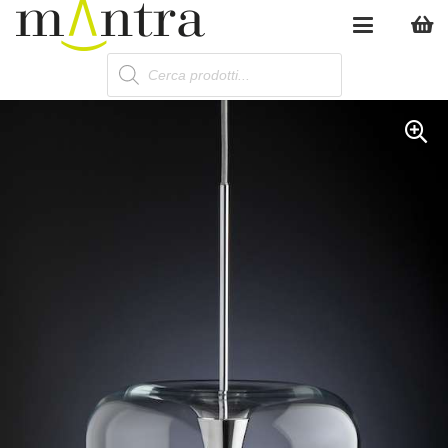
Products
search