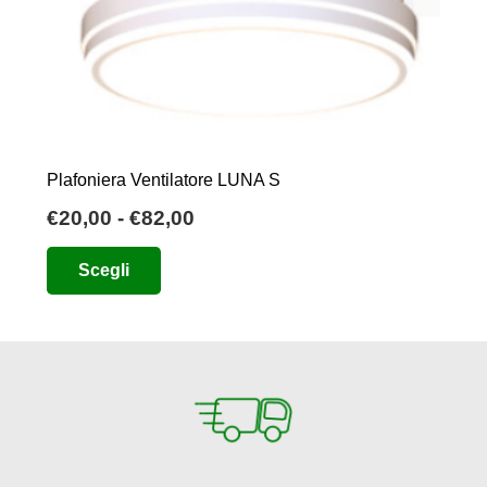
Plafoniera Ventilatore LUNA S
Fascia
€
20,00
-
€
82,00
di
Questo
Scegli
prezzo:
prodotto
da
ha
€20,00
più
a
varianti.
€82,00
Le
opzioni
possono