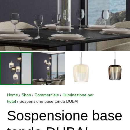
Home
/
Shop
/
Commerciale
/
Illuminazione per
hotel
/ Sospensione base tonda DUBAI
Sospensione base