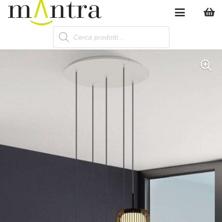
Products
search