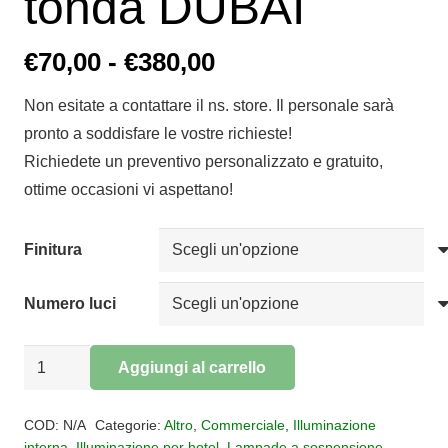
tonda DUBAI
Fascia
€
70,00
-
€
380,00
di
Non esitate a contattare il ns. store. Il personale sarà
prezzo:
pronto a soddisfare le vostre richieste!
da
Richiedete un preventivo personalizzato e gratuito,
€70,00
ottime occasioni vi aspettano!
a
€380,00
Finitura
Numero luci
Sospensione
Aggiungi al carrello
base
Alternative:
tonda
COD:
N/A
Categorie:
Altro
,
Commerciale
,
Illuminazione
DUBAI
interna
,
Illuminazione per hotel
,
Lampade a sospensione