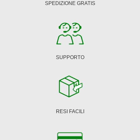
SPEDIZIONE GRATIS
scelte
nella
pagina
del
prodotto
SUPPORTO
RESI FACILI