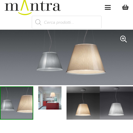
Products
search