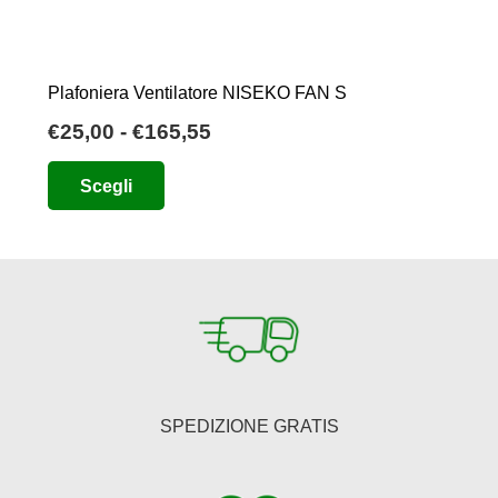
Plafoniera Ventilatore NISEKO FAN S
Fascia
€
25,00
-
€
165,55
di
Questo
Scegli
prezzo:
prodotto
da
ha
€25,00
più
a
varianti.
€165,55
Le
opzioni
possono
essere
SPEDIZIONE GRATIS
scelte
nella