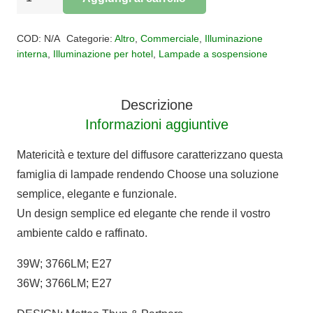
CHOOSE
Alternative:
MEGA
COD:
N/A
Categorie:
Altro
,
Commerciale
,
Illuminazione
quantità
interna
,
Illuminazione per hotel
,
Lampade a sospensione
Descrizione
Informazioni aggiuntive
Matericità e texture del diffusore caratterizzano questa
famiglia di lampade rendendo Choose una soluzione
semplice, elegante e funzionale.
Un design semplice ed elegante che rende il vostro
ambiente caldo e raffinato.
39W; 3766LM; E27
36W; 3766LM; E27