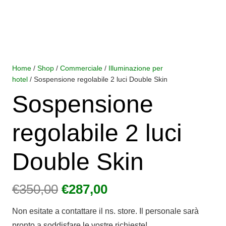
Home
/
Shop
/
Commerciale
/
Illuminazione per
hotel
/ Sospensione regolabile 2 luci Double Skin
Sospensione
regolabile 2 luci
Double Skin
Il
Il
€
350,00
€
287,00
prezzo
prezzo
Non esitate a contattare il ns. store. Il personale sarà
originale
attuale
pronto a soddisfare le vostre richieste!