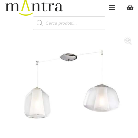
Products
search