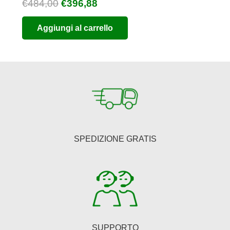
Il
Il
€
484,00
€
396,88
prezzo
prezzo
Aggiungi al carrello
originale
attuale
era:
è:
€484,00.
€396,88.
SPEDIZIONE GRATIS
SUPPORTO