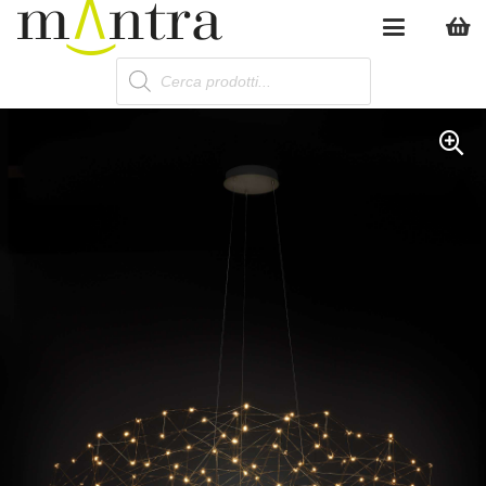
Products
search