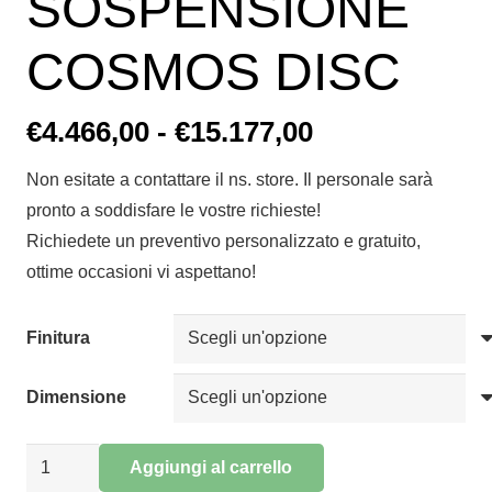
SOSPENSIONE
COSMOS DISC
Fascia
€
4.466,00
-
€
15.177,00
di
Non esitate a contattare il ns. store. Il personale sarà
prezzo:
pronto a soddisfare le vostre richieste!
da
Richiedete un preventivo personalizzato e gratuito,
€4.466,00
ottime occasioni vi aspettano!
a
€15.177,00
Finitura
Dimensione
SOSPENSIONE
Aggiungi al carrello
COSMOS