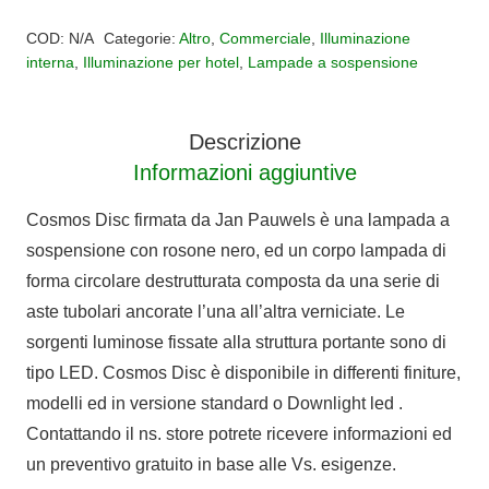
Alternative:
DISC
COD:
N/A
Categorie:
Altro
,
Commerciale
,
Illuminazione
quantità
interna
,
Illuminazione per hotel
,
Lampade a sospensione
Descrizione
Informazioni aggiuntive
Cosmos Disc firmata da Jan Pauwels è una lampada a
sospensione con rosone nero, ed un corpo lampada di
forma circolare destrutturata composta da una serie di
aste tubolari ancorate l’una all’altra verniciate. Le
sorgenti luminose fissate alla struttura portante sono di
tipo LED. Cosmos Disc è disponibile in differenti finiture,
modelli ed in versione standard o Downlight led .
Contattando il ns. store potrete ricevere informazioni ed
un preventivo gratuito in base alle Vs. esigenze.