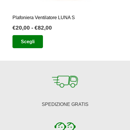
Plafoniera Ventilatore LUNA S
Fascia
€
20,00
-
€
82,00
di
Questo
Scegli
prezzo:
prodotto
da
ha
€20,00
più
a
varianti.
€82,00
Le
opzioni
possono
essere
SPEDIZIONE GRATIS
scelte
nella
pagina