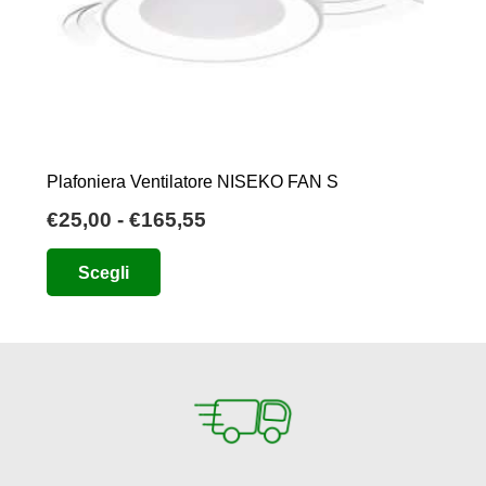
Plafoniera Ventilatore NISEKO FAN S
Fascia
€
25,00
-
€
165,55
di
Questo
Scegli
prezzo:
prodotto
da
ha
€25,00
più
a
varianti.
€165,55
Le
opzioni
possono