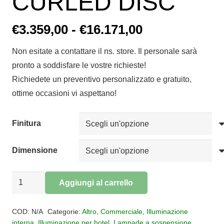
CURLED DISC
Fascia
€
3.359,00
-
€
16.171,00
di
Non esitate a contattare il ns. store. Il personale sarà
prezzo:
pronto a soddisfare le vostre richieste!
da
Richiedete un preventivo personalizzato e gratuito,
€3.359,00
ottime occasioni vi aspettano!
a
€16.171,00
Finitura
Dimensione
SOSPENSIONE
Aggiungi al carrello
CURLED
Alternative:
DISC
COD:
N/A
Categorie:
Altro
,
Commerciale
,
Illuminazione
quantità
interna
,
Illuminazione per hotel
,
Lampade a sospensione