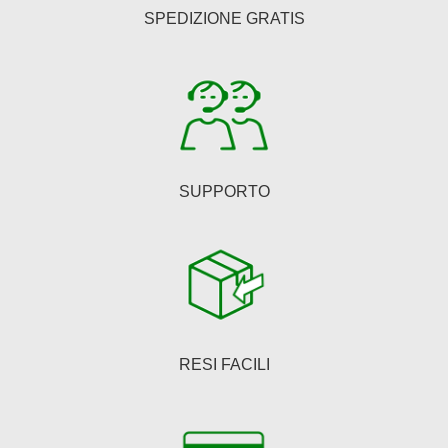
essere
SPEDIZIONE GRATIS
scelte
nella
pagina
del
prodotto
SUPPORTO
RESI FACILI