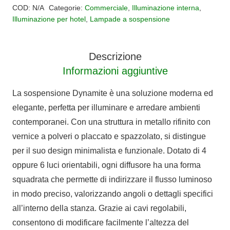
squadrato
COD:
N/A
Categorie:
Commerciale
,
Illuminazione interna
,
DYNAMITE
Illuminazione per hotel
,
Lampade a sospensione
quantità
Descrizione
Informazioni aggiuntive
La sospensione Dynamite è una soluzione moderna ed
elegante, perfetta per illuminare e arredare ambienti
contemporanei. Con una struttura in metallo rifinito con
vernice a polveri o placcato e spazzolato, si distingue
per il suo design minimalista e funzionale. Dotato di 4
oppure 6 luci orientabili, ogni diffusore ha una forma
squadrata che permette di indirizzare il flusso luminoso
in modo preciso, valorizzando angoli o dettagli specifici
all’interno della stanza. Grazie ai cavi regolabili,
consentono di modificare facilmente l’altezza del