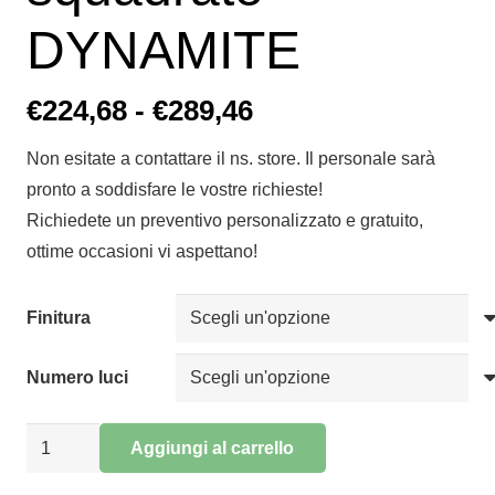
DYNAMITE
Fascia
€
224,68
-
€
289,46
di
Non esitate a contattare il ns. store. Il personale sarà
prezzo:
pronto a soddisfare le vostre richieste!
da
Richiedete un preventivo personalizzato e gratuito,
€224,68
ottime occasioni vi aspettano!
a
€289,46
Finitura
Numero luci
Sospensione
Aggiungi al carrello
diffusore
Alternative: