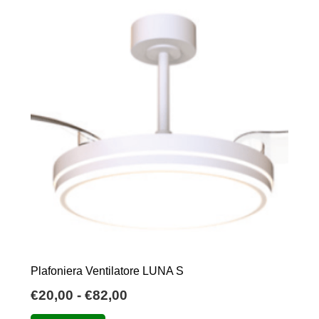
Plafoniera Ventilatore LUNA S
Fascia
€
20,00
-
€
82,00
di
Questo