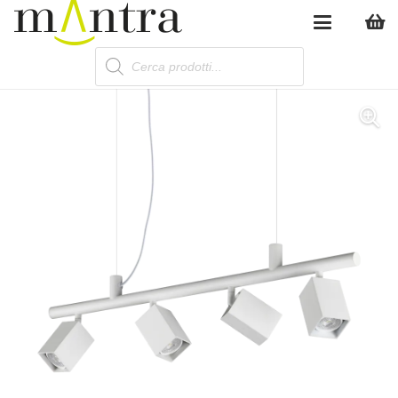
Products
search