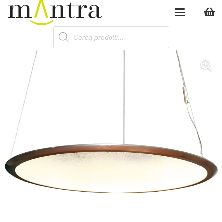
Products
search