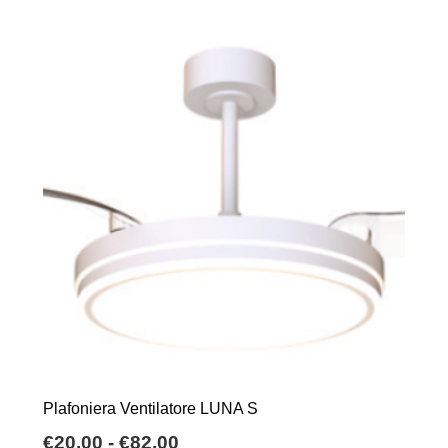
Plafoniera Ventilatore LUNA S
Fascia
€
20,00
-
€
82,00