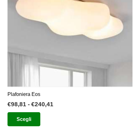
Plafoniera Eos
Fascia
€
98,81
-
€
240,41
di
Questo
Scegli
prezzo:
prodotto
da
ha
€98,81
più