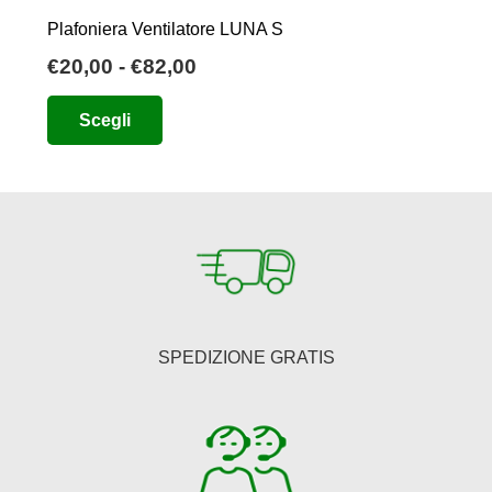
Plafoniera Ventilatore LUNA S
Fascia
€
20,00
-
€
82,00
di
Questo
Scegli
prezzo:
prodotto
da
ha
€20,00
più
a
varianti.
€82,00
Le
opzioni
possono
essere
SPEDIZIONE GRATIS
scelte
nella
pagina
del