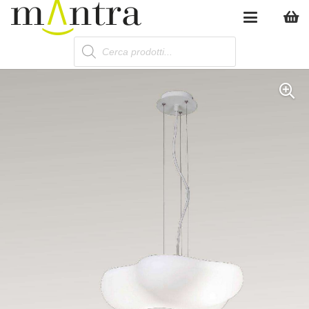
Products
search