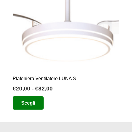
Plafoniera Ventilatore LUNA S
Fascia
€
20,00
-
€
82,00
di
Questo
Scegli
prezzo:
prodotto
da
ha
€20,00
più
a
varianti.