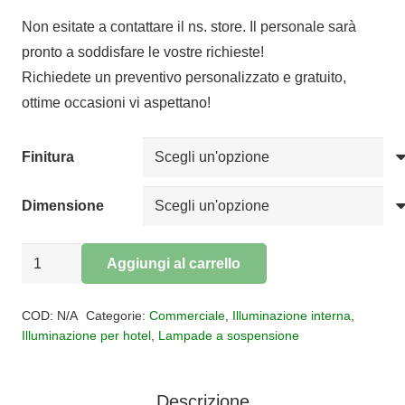
di
Non esitate a contattare il ns. store. Il personale sarà
prezzo:
pronto a soddisfare le vostre richieste!
da
Richiedete un preventivo personalizzato e gratuito,
€400,16
ottime occasioni vi aspettano!
a
€600,24
Finitura
Dimensione
Sospensione
Aggiungi al carrello
FRAME
Alternative:
led
COD:
N/A
Categorie:
Commerciale
,
Illuminazione interna
,
quantità
Illuminazione per hotel
,
Lampade a sospensione
Descrizione