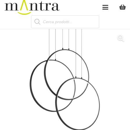
Products
search