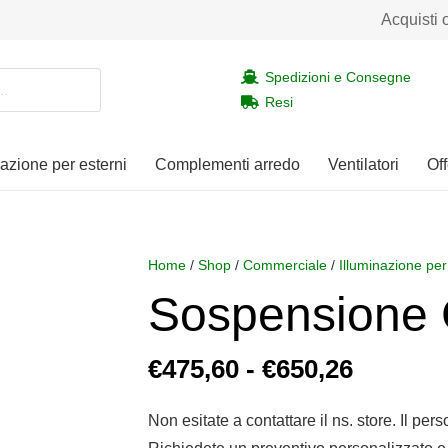
Acquisti 
Spedizioni e Consegne
Resi
nazione per esterni
Complementi arredo
Ventilatori
Off
Home
/
Shop
/
Commerciale
/
Illuminazione per
Sospensione
Fascia
€
475,60
-
€
650,26
di
prezzo:
Non esitate a contattare il ns. store. Il per