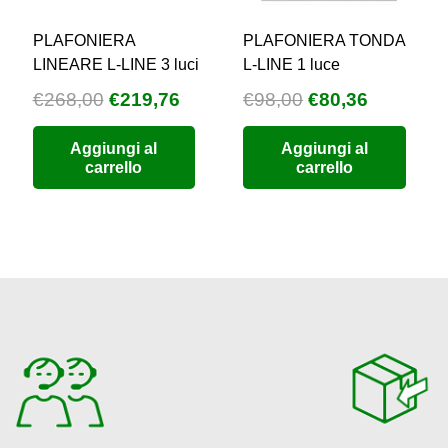
PLAFONIERA
PLAFONIERA TONDA
LINEARE L-LINE 3 luci
L-LINE 1 luce
Il
Il
Il
Il
€
268,00
€
219,76
€
98,00
€
80,36
zzo
prezzo
prezzo
prezzo
prezzo
Aggiungi al
Aggiungi al
uale
originale
attuale
originale
attuale
carrello
carrello
era:
è:
era:
è:
5,68.
€268,00.
€219,76.
€98,00.
€80,36.