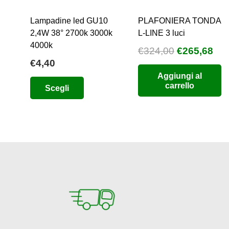
Lampadine led GU10
PLAFONIERA TONDA
2,4W 38° 2700k 3000k
L-LINE 3 luci
4000k
Il
Il
€
324,00
€
265,68
€
4,40
prezzo
pre
Aggiungi al
originale
att
Questo
carrello
Scegli
era:
è:
prodotto
€324,00.
€26
ha
più
varianti.
Le
opzioni
possono
essere
scelte
nella