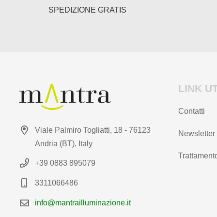
pagina
SPEDIZIONE GRATIS
del
prodotto
LINK UT
Contatti
Viale Palmiro Togliatti, 18 - 76123
Newsletter
Andria (BT), Italy
Trattamento
+39 0883 895079
3311066486
info@mantrailluminazione.it