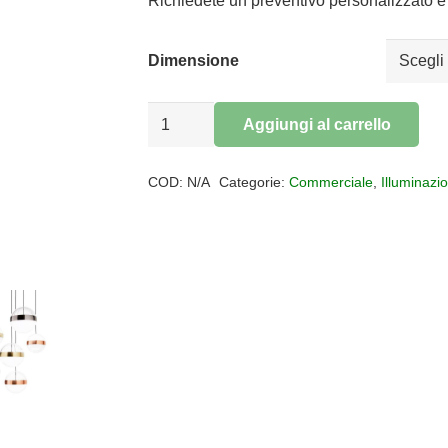
da
Richiedete un preventivo personalizzato e 
€475,60
a
Dimensione
€650,26
Sospensione
Aggiungi al carrello
GALAXY
Alternative:
led
COD:
N/A
Categorie:
Commerciale
,
Illuminazi
quantità