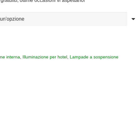
gratuito, ottime occasioni vi aspettano!
one interna
,
Illuminazione per hotel
,
Lampade a sospensione