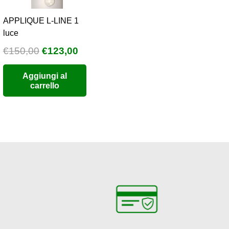
APPLIQUE L-LINE 1
luce
Il
Il
€
150,00
€
123,00
prezzo
prezzo
Aggiungi al
originale
attuale
carrello
era:
è:
€150,00.
€123,00.