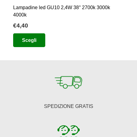
Lampadine led GU10 2,4W 38° 2700k 3000k
4000k
€
4,40
Questo
Scegli
prodotto
ha
più
varianti.
Le
opzioni
possono
essere
SPEDIZIONE GRATIS
scelte
nella
pagina
del