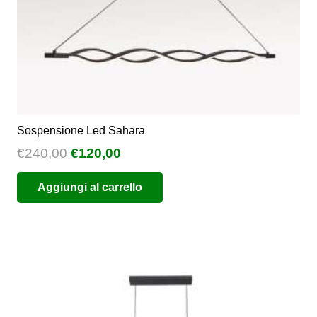
Sospensione Led Sahara
Il
Il
€
240,00
€
120,00
prezzo
prezzo
Aggiungi al carrello
originale
attuale
era:
è:
€240,00.
€120,00.