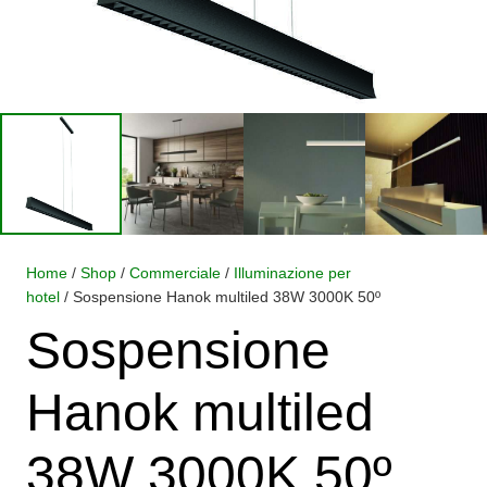
Home
/
Shop
/
Commerciale
/
Illuminazione per
hotel
/ Sospensione Hanok multiled 38W 3000K 50º
Sospensione
Hanok multiled
38W 3000K 50º