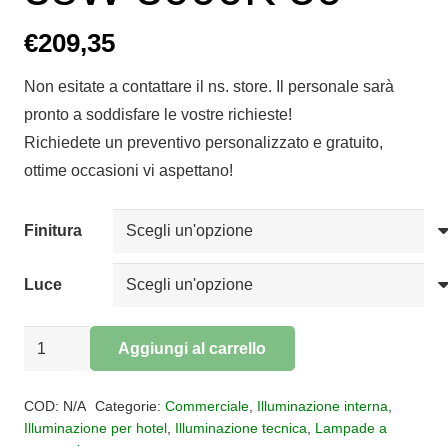
€
209,35
Non esitate a contattare il ns. store. Il personale sarà
pronto a soddisfare le vostre richieste!
Richiedete un preventivo personalizzato e gratuito,
ottime occasioni vi aspettano!
Finitura
Luce
Sospensione
Aggiungi al carrello
Hanok
Alternative:
multiled
COD:
N/A
Categorie:
Commerciale
,
Illuminazione interna
,
38W
Illuminazione per hotel
,
Illuminazione tecnica
,
Lampade a