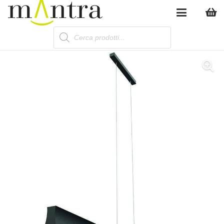
Products
search