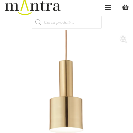
Products
search