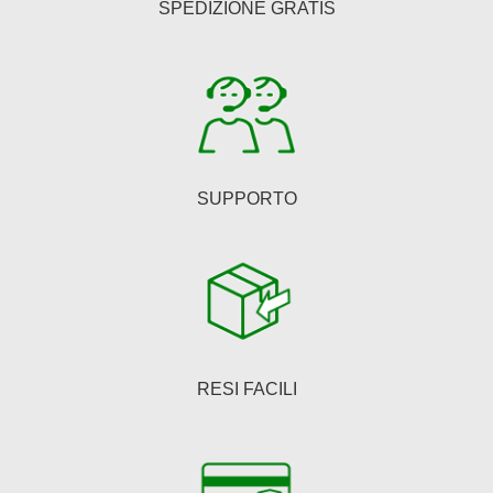
SPEDIZIONE GRATIS
scelte
nella
pagina
del
prodotto
SUPPORTO
RESI FACILI