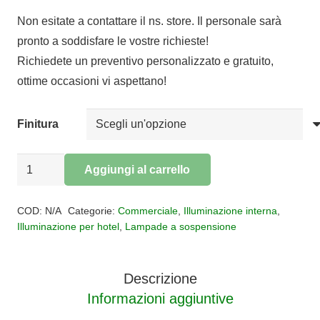
prezzo
prezzo
Non esitate a contattare il ns. store. Il personale sarà
originale
attuale
pronto a soddisfare le vostre richieste!
era:
è:
Richiedete un preventivo personalizzato e gratuito,
€91,00.
€74,62.
ottime occasioni vi aspettano!
Finitura
Sospensione
Aggiungi al carrello
HOLLY
Alternative:
quantità
COD:
N/A
Categorie:
Commerciale
,
Illuminazione interna
,
Illuminazione per hotel
,
Lampade a sospensione
Descrizione
Informazioni aggiuntive