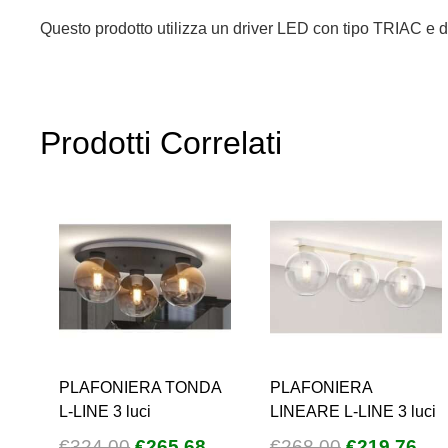
Questo prodotto utilizza un driver LED con tipo TRIAC e
Prodotti Correlati
PLAFONIERA TONDA
PLAFONIERA
L-LINE 3 luci
LINEARE L-LINE 3 luci
Il
Il
Il
Il
€
324,00
€
265,68
€
268,00
€
219,76