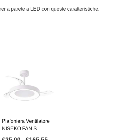
r a parete a LED con queste caratteristiche.
Plafoniera Ventilatore
NISEKO FAN S
Fascia
€
25,00
-
€
165,55