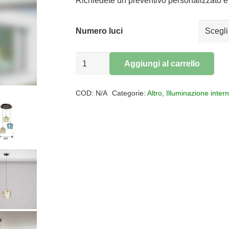
da
Richiedete un preventivo personalizzato e 
€170,00
a
Numero luci
€760,00
Sospensione
Aggiungi al carrello
vetro
Alternative:
led
COD:
N/A
Categorie:
Altro
,
Illuminazione inter
Ingrid
quantità