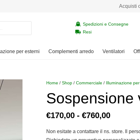
Acquisti 
Spedizioni e Consegne
Resi
nazione per esterni
Complementi arredo
Ventilatori
Off
Home
/
Shop
/
Commerciale
/
Illuminazione per
Sospensione v
Fascia
€
170,00
-
€
760,00
di
prezzo:
Non esitate a contattare il ns. store. Il per