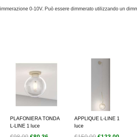
 dimmerazione 0-10V. Può essere dimmerato utilizzando un dimme
PLAFONIERA TONDA
APPLIQUE L-LINE 1
L-LINE 1 luce
luce
Il
Il
Il
Il
€
98,00
€
80,36
€
150,00
€
123,00