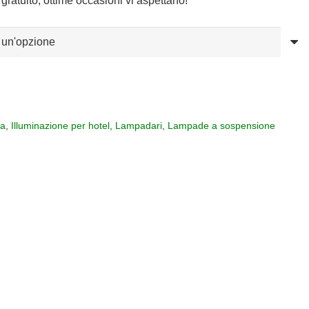
gratuito, ottime occasioni vi aspettano!
na
,
Illuminazione per hotel
,
Lampadari
,
Lampade a sospensione