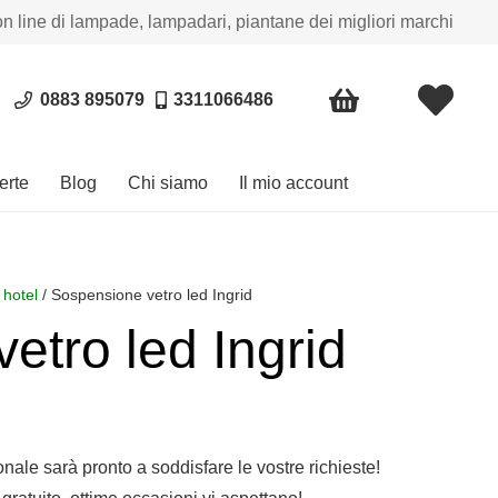
on line di lampade, lampadari, piantane dei migliori marchi
0883 895079
3311066486
erte
Blog
Chi siamo
Il mio account
 hotel
/ Sospensione vetro led Ingrid
etro led Ingrid
sonale sarà pronto a soddisfare le vostre richieste!