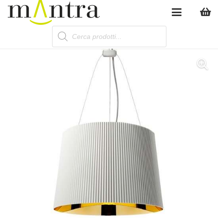
Products
search