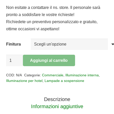
Non esitate a contattare il ns. store. Il personale sarà
pronto a soddisfare le vostre richieste!
Richiedete un preventivo personalizzato e gratuito,
ottime occasioni vi aspettano!
Finitura
Sospensione
Aggiungi al carrello
kartell
Alternative:
GE'
COD:
N/A
Categorie:
Commerciale
,
Illuminazione interna
,
Metal
Illuminazione per hotel
,
Lampade a sospensione
quantità
Descrizione
Informazioni aggiuntive