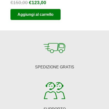
Il
Il
€
150,00
€
123,00
prezzo
prezzo
Aggiungi al carrello
originale
attuale
era:
è:
€150,00.
€123,00.
SPEDIZIONE GRATIS