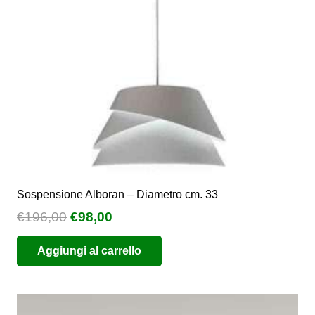
Sospensione Alboran – Diametro cm. 33
Il
Il
€
196,00
€
98,00
prezzo
prezzo
Aggiungi al carrello
originale
attuale
era:
è:
€196,00.
€98,00.