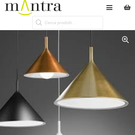
Products
search