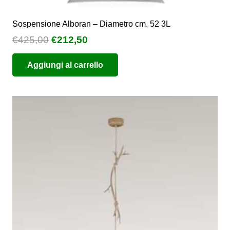
Sospensione Alboran – Diametro cm. 52 3L
Il
Il
€
425,00
€
212,50
prezzo
prezzo
Aggiungi al carrello
originale
attuale
era:
è:
€425,00.
€212,50.