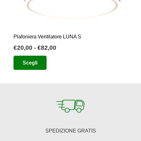
Plafoniera Ventilatore LUNA S
Fascia
€
20,00
-
€
82,00
di
Questo
Scegli
prezzo:
prodotto
da
ha
€20,00
più
a
varianti.
€82,00
Le
opzioni
possono
essere
SPEDIZIONE GRATIS
scelte