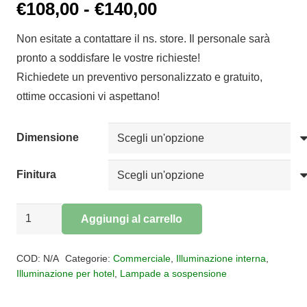
Fascia
€
108,00
-
€
140,00
di
Non esitate a contattare il ns. store. Il personale sarà
prezzo:
pronto a soddisfare le vostre richieste!
da
Richiedete un preventivo personalizzato e gratuito,
€108,00
ottime occasioni vi aspettano!
a
€140,00
Dimensione
Finitura
Sospensione
Aggiungi al carrello
Barbie
Alternative:
quantità
COD:
N/A
Categorie:
Commerciale
,
Illuminazione interna
,
Illuminazione per hotel
,
Lampade a sospensione