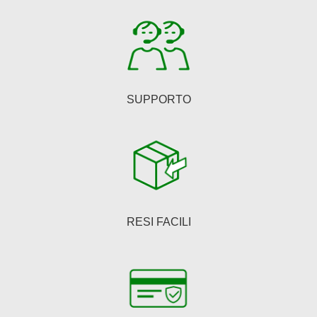
nella
pagina
del
prodotto
SUPPORTO
RESI FACILI