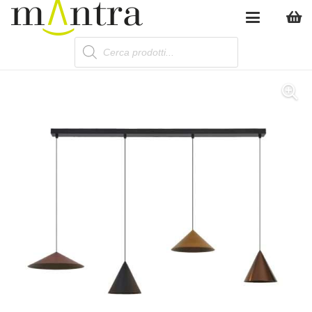
Products
search