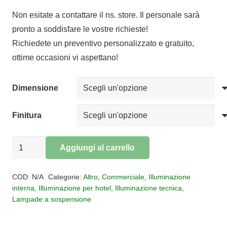
di
Non esitate a contattare il ns. store. Il personale sarà
prezzo:
pronto a soddisfare le vostre richieste!
da
Richiedete un preventivo personalizzato e gratuito,
€104,26
ottime occasioni vi aspettano!
a
€468,98
Dimensione
Finitura
Sospensione
Aggiungi al carrello
led
Alternative:
CONO
COD:
N/A
Categorie:
Altro
,
Commerciale
,
Illuminazione
quantità
interna
,
Illuminazione per hotel
,
Illuminazione tecnica
,
Lampade a sospensione