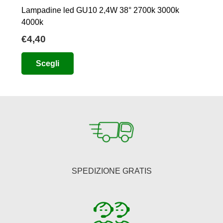
Lampadine led GU10 2,4W 38° 2700k 3000k
4000k
€
4,40
Questo
Scegli
prodotto
ha
più
varianti.
Le
opzioni
possono
essere
SPEDIZIONE GRATIS
scelte
nella
pagina
del