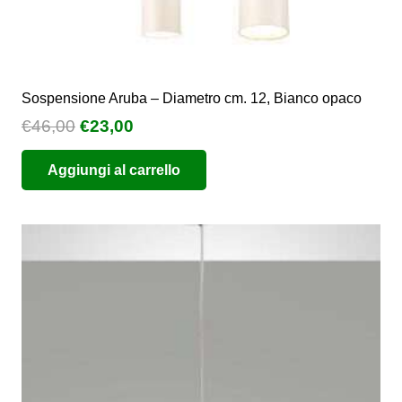
Sospensione Aruba – Diametro cm. 12, Bianco opaco
Il
Il
€
46,00
€
23,00
prezzo
prezzo
Aggiungi al carrello
originale
attuale
era:
è:
€46,00.
€23,00.