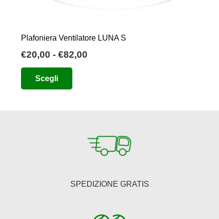
Plafoniera Ventilatore LUNA S
Fascia
€
20,00
-
€
82,00
di
Questo
Scegli
prezzo:
prodotto
da
ha
€20,00
più
a
varianti.
€82,00
Le
opzioni
possono
essere
SPEDIZIONE GRATIS
scelte
nella
pagina