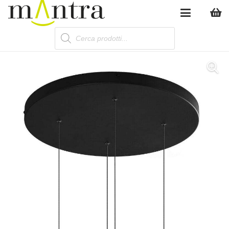
Products
search