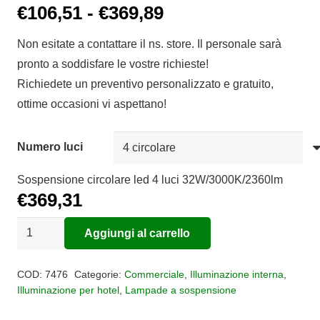
Fascia
€
106,51
-
€
369,89
di
Non esitate a contattare il ns. store. Il personale sarà
prezzo:
pronto a soddisfare le vostre richieste!
da
Richiedete un preventivo personalizzato e gratuito,
€106,51
ottime occasioni vi aspettano!
a
€369,89
Numero luci
Sospensione circolare led 4 luci 32W/3000K/2360lm
€
369,31
Sospensione
Aggiungi al carrello
Orion
Alternative:
Led
COD:
7476
Categorie:
Commerciale
,
Illuminazione interna
,
quantità
Illuminazione per hotel
,
Lampade a sospensione