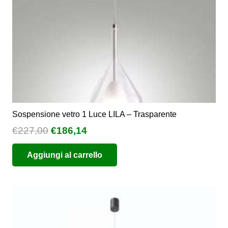
Sospensione vetro 1 Luce LILA – Trasparente
Il
Il
€
227,00
€
186,14
prezzo
prezzo
Aggiungi al carrello
originale
attuale
era:
è:
€227,00.
€186,14.