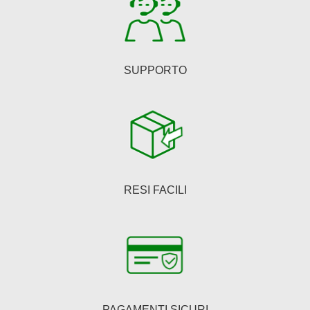
del
prodotto
SUPPORTO
RESI FACILI
PAGAMENTI SICURI