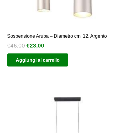
Sospensione Aruba – Diametro cm. 12, Argento
Il
Il
€
46,00
€
23,00
prezzo
prezzo
Aggiungi al carrello
originale
attuale
era:
è:
€46,00.
€23,00.