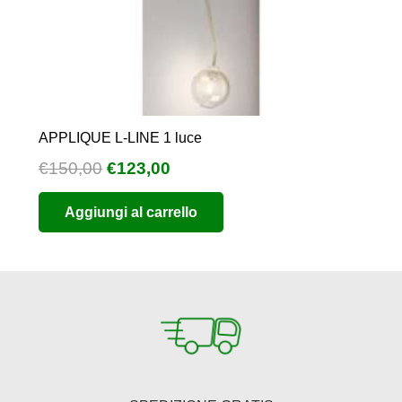
APPLIQUE L-LINE 1 luce
Il
Il
€
150,00
€
123,00
prezzo
prezzo
Aggiungi al carrello
originale
attuale
era:
è:
€150,00.
€123,00.