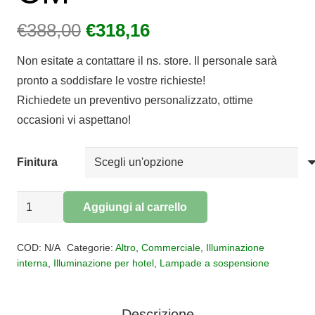
Il
Il
€
388,00
€
318,16
prezzo
prezzo
Non esitate a contattare il ns. store. Il personale sarà
originale
attuale
pronto a soddisfare le vostre richieste!
era:
è:
Richiedete un preventivo personalizzato, ottime
€388,00.
€318,16.
occasioni vi aspettano!
Finitura
SOSPENSIONE
Aggiungi al carrello
LED
Alternative:
MALIKA
COD:
N/A
Categorie:
Altro
,
Commerciale
,
Illuminazione
60
interna
,
Illuminazione per hotel
,
Lampade a sospensione
CM
quantità
Descrizione