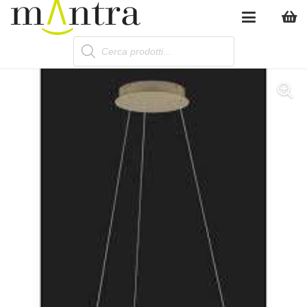
Products
search