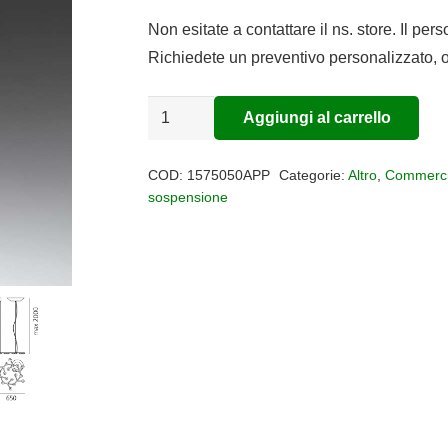
Non esitate a contattare il ns. store. Il per
Richiedete un preventivo personalizzato, o
SOSPENSIONE
Aggiungi al carrello
Alternative:
LED
NET
COD:
1575050APP
Categorie:
Altro
,
Commerci
CIRCOLARE
sospensione
quantità