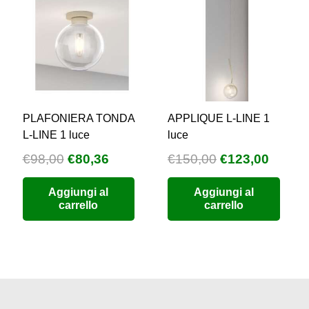
PLAFONIERA TONDA
APPLIQUE L-LINE 1
L-LINE 1 luce
luce
Il
Il
Il
Il
€
98,00
€
80,36
€
150,00
€
123,00
zzo
prezzo
prezzo
prezzo
prezz
Aggiungi al
Aggiungi al
uale
originale
attuale
originale
attual
carrello
carrello
era:
è:
era:
è:
9,76.
€98,00.
€80,36.
€150,00.
€123,0