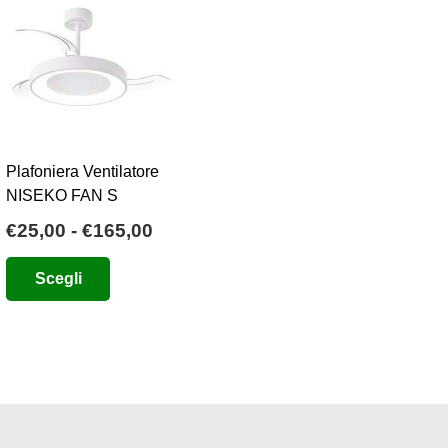
Plafoniera Ventilatore
NISEKO FAN S
Fascia
€
25,00
-
€
165,00
o
di
Questo
Scegli
e
prezzo:
prodotto
da
ha
0.
€25,00
più
a
varianti.
€165,00
Le
opzioni