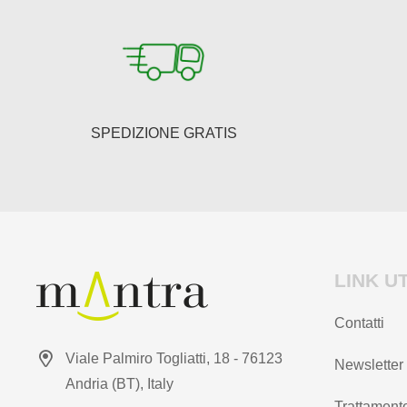
possono
essere
scelte
nella
pagina
del
SPEDIZIONE GRATIS
prodotto
LINK UT
Contatti
Viale Palmiro Togliatti, 18 - 76123
Newsletter
Andria (BT), Italy
Trattamento