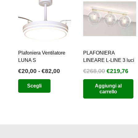
Plafoniera Ventilatore
PLAFONIERA
LUNA S
LINEARE L-LINE 3 luci
Fascia
Il
Il
€
20,00
-
€
82,00
€
268,00
€
219,76
di
prezzo
pre
Questo
Scegli
Aggiungi al
prezzo:
originale
att
prodotto
carrello
da
era:
è:
ha
€20,00
€268,00.
€21
più
a
varianti.
€82,00
Le
opzioni