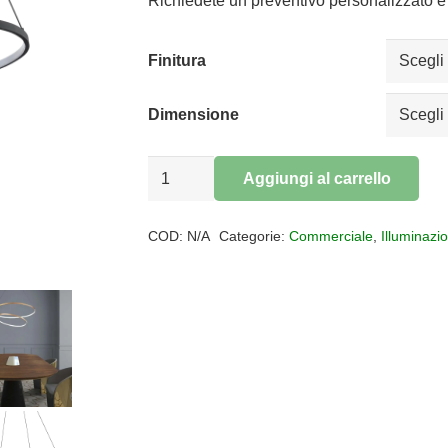
da
Richiedete un preventivo personalizzato e 
€144,32
a
Finitura
€379,66
Dimensione
Sospensione
Aggiungi al carrello
led
Alternative:
OZ
COD:
N/A
Categorie:
Commerciale
,
Illuminazi
quantità