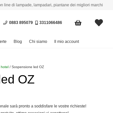
on line di lampade, lampadari, piantane dei migliori marchi
0883 895079
3311066486
erte
Blog
Chi siamo
Il mio account
 hotel
/ Sospensione led OZ
led OZ
sonale sarà pronto a soddisfare le vostre richieste!