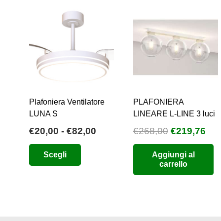
Plafoniera Ventilatore
PLAFONIERA
LUNA S
LINEARE L-LINE 3 luci
Fascia
Il
Il
€
20,00
-
€
82,00
€
268,00
€
219,76
di
prezzo
pre
Questo
Scegli
Aggiungi al
prezzo:
originale
att
prodotto
carrello
da
era:
è:
ha
€20,00
€268,00.
€21
più
a
varianti.
€82,00
Le