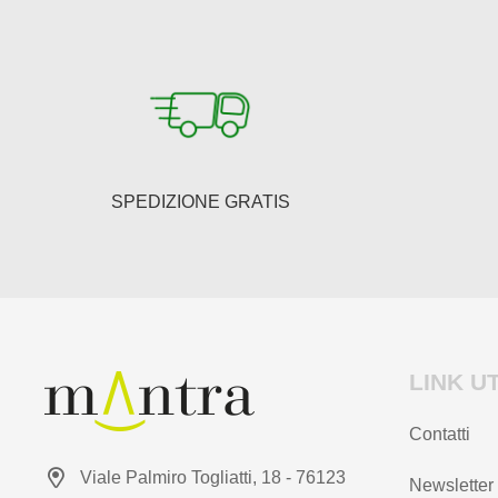
opzioni
possono
essere
scelte
nella
pagina
del
SPEDIZIONE GRATIS
prodotto
LINK UT
Contatti
Viale Palmiro Togliatti, 18 - 76123
Newsletter