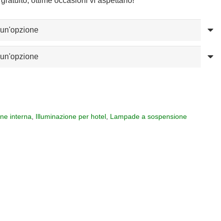
gratuito, ottime occasioni vi aspettano!
one interna
,
Illuminazione per hotel
,
Lampade a sospensione