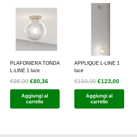
PLAFONIERA TONDA
APPLIQUE L-LINE 1
L-LINE 1 luce
luce
Il
Il
Il
Il
€
98,00
€
80,36
€
150,00
€
123,00
zzo
prezzo
prezzo
prezzo
prezz
Aggiungi al
Aggiungi al
uale
originale
attuale
originale
attual
carrello
carrello
era:
è:
era:
è:
9,76.
€98,00.
€80,36.
€150,00.
€123,0