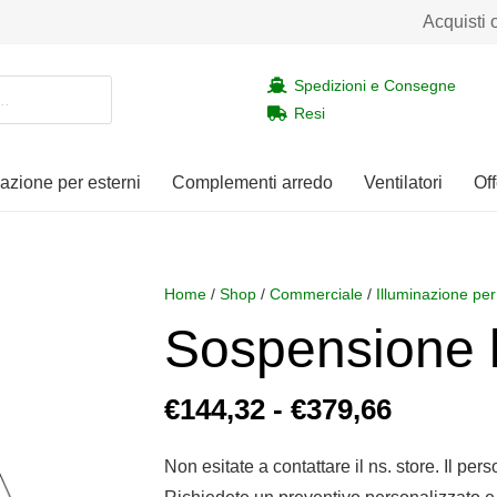
Acquisti 
Spedizioni e Consegne
Resi
nazione per esterni
Complementi arredo
Ventilatori
Off
Home
/
Shop
/
Commerciale
/
Illuminazione per
Sospensione 
Fascia
€
144,32
-
€
379,66
di
prezzo:
Non esitate a contattare il ns. store. Il per