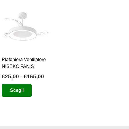
Plafoniera Ventilatore
NISEKO FAN S
Fascia
€
25,00
-
€
165,00
o
di
Questo
Scegli
e
prezzo:
prodotto
da
ha
0.
€25,00
più
a
varianti.
€165,00
Le