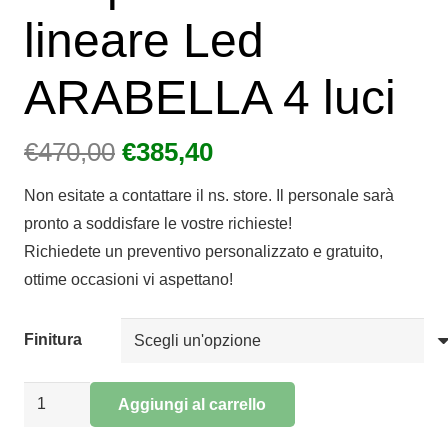
lineare Led
ARABELLA 4 luci
Il
Il
€
470,00
€
385,40
prezzo
prezzo
Non esitate a contattare il ns. store. Il personale sarà
originale
attuale
pronto a soddisfare le vostre richieste!
era:
è:
Richiedete un preventivo personalizzato e gratuito,
€470,00.
€385,40.
ottime occasioni vi aspettano!
Finitura
Sospensione
Aggiungi al carrello
lineare
Alternative: