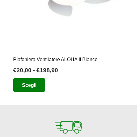
Plafoniera Ventilatore ALOHA II Bianco
Fascia
€
20,00
-
€
198,90
di
Questo
Scegli
prezzo:
prodotto
da
ha
€20,00
più
a
varianti.
€198,90
Le
opzioni