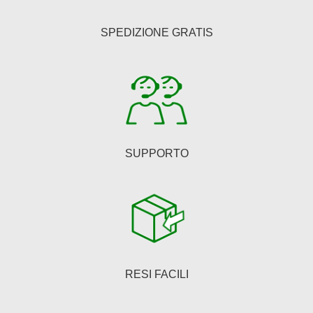
possono
essere
SPEDIZIONE GRATIS
scelte
nella
pagina
del
prodotto
SUPPORTO
RESI FACILI