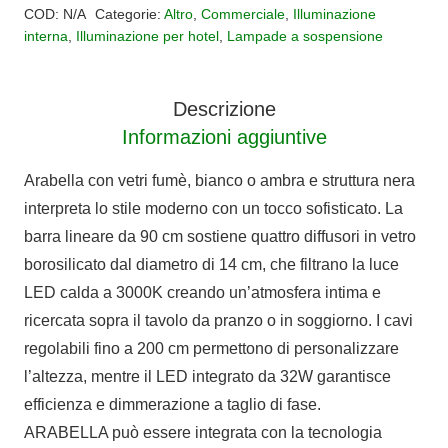
Led
COD:
N/A
Categorie:
Altro
,
Commerciale
,
Illuminazione
ARABELLA
interna
,
Illuminazione per hotel
,
Lampade a sospensione
4
luci
Descrizione
quantità
Informazioni aggiuntive
Arabella con vetri fumè, bianco o ambra e struttura nera
interpreta lo stile moderno con un tocco sofisticato. La
barra lineare da 90 cm sostiene quattro diffusori in vetro
borosilicato dal diametro di 14 cm, che filtrano la luce
LED calda a 3000K creando un’atmosfera intima e
ricercata sopra il tavolo da pranzo o in soggiorno. I cavi
regolabili fino a 200 cm permettono di personalizzare
l’altezza, mentre il LED integrato da 32W garantisce
efficienza e dimmerazione a taglio di fase.
ARABELLA può essere integrata con la tecnologia