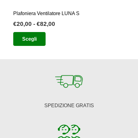
Plafoniera Ventilatore LUNA S
Fascia
€
20,00
-
€
82,00
di
Questo
Scegli
prezzo:
prodotto
da
ha
€20,00
più
a
varianti.
€82,00
Le
opzioni
possono
essere
SPEDIZIONE GRATIS
scelte
nella
pagina
del