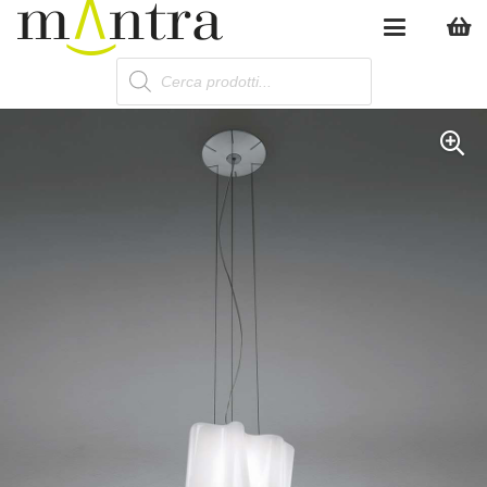
Products
search