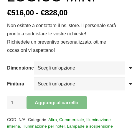
Fascia
€
516,00
-
€
828,00
di
Non esitate a contattare il ns. store. Il personale sarà
prezzo:
pronto a soddisfare le vostre richieste!
da
Richiedete un preventivo personalizzato, ottime
€516,00
occasioni vi aspettano!
a
€828,00
Dimensione
Finitura
SOSPENSIONE
Aggiungi al carrello
LOGICO
Alternative:
E
COD:
N/A
Categorie:
Altro
,
Commerciale
,
Illuminazione
LOGICO
interna
,
Illuminazione per hotel
,
Lampade a sospensione