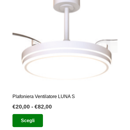
Plafoniera Ventilatore LUNA S
Fascia
€
20,00
-
€
82,00
di
Questo
Scegli
prezzo:
prodotto
da