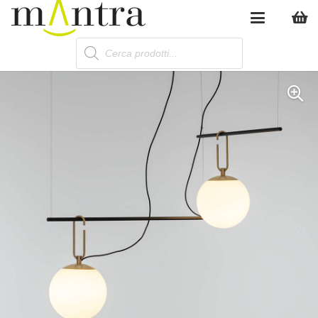
Products
search