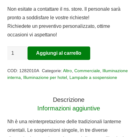
Non esitate a contattare il ns. store. Il personale sarà
pronto a soddisfare le vostre richieste!
Richiedete un preventivo personalizzato, ottime
occasioni vi aspettano!
SOSPENSIONE
Aggiungi al carrello
Alternative:
NH
S3
COD:
1282010A
Categorie:
Altro
,
Commerciale
,
Illuminazione
2
interna
,
Illuminazione per hotel
,
Lampade a sospensione
ARMS
quantità
Descrizione
Informazioni aggiuntive
Nh è una reinterpretazione delle tradizionali lanterne
orientali. Le sospensioni singole, in tre diverse