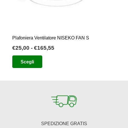
Plafoniera Ventilatore NISEKO FAN S
Fascia
€
25,00
-
€
165,55
di
Questo
Scegli
prezzo:
prodotto
da
ha
€25,00
più
a
varianti.
€165,55
Le
opzioni
possono
essere
SPEDIZIONE GRATIS
scelte