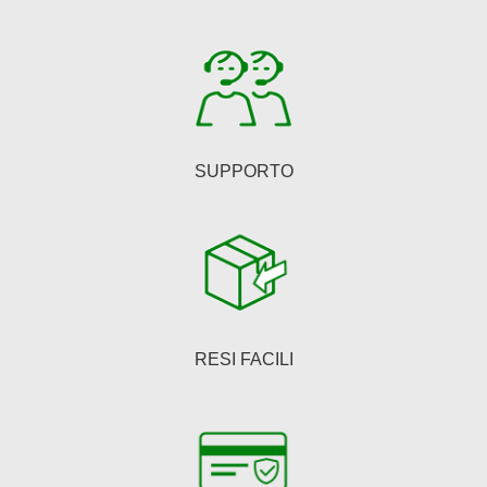
nella
pagina
del
prodotto
SUPPORTO
RESI FACILI