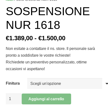
SOSPENSIONE
NUR 1618
Fascia
€
1.389,00
-
€
1.500,00
di
Non esitate a contattare il ns. store. Il personale sarà
prezzo:
pronto a soddisfare le vostre richieste!
da
Richiedete un preventivo personalizzato, ottime
€1.389,00
occasioni vi aspettano!
a
€1.500,00
Finitura
SOSPENSIONE
Aggiungi al carrello
NUR
Alternative: