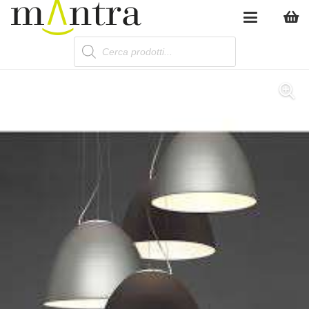
Products
search