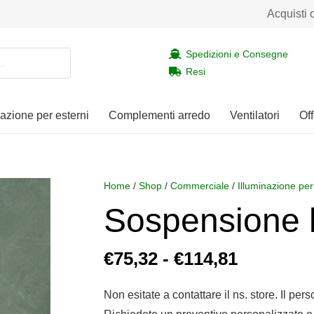
Acquisti 
Spedizioni e Consegne
Resi
nazione per esterni
Complementi arredo
Ventilatori
Off
Home
/
Shop
/
Commerciale
/
Illuminazione per
Sospensione 
Fascia
€
75,32
-
€
114,81
di
prezzo:
Non esitate a contattare il ns. store. Il per