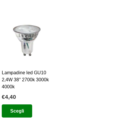
Lampadine led GU10
2,4W 38° 2700k 3000k
4000k
€
4,40
Questo
Scegli
prodotto
ha
più