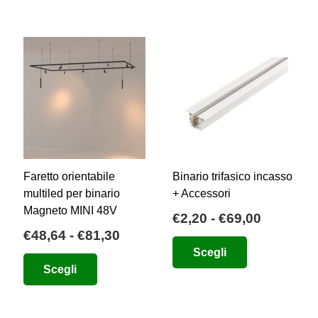
possono
essere
scelte
nella
pagina
del
prodotto
Faretto orientabile
Binario trifasico incasso
multiled per binario
+ Accessori
Magneto MINI 48V
ia
Fascia
€
2,20
-
€
69,00
Fascia
€
48,64
-
€
81,30
di
Questo
di
Scegli
zo:
prezzo:
Questo
prodotto
Scegli
prezzo:
da
prodotto
ha
da
84
€2,20
ha
più
€48,64
a
più
varianti.