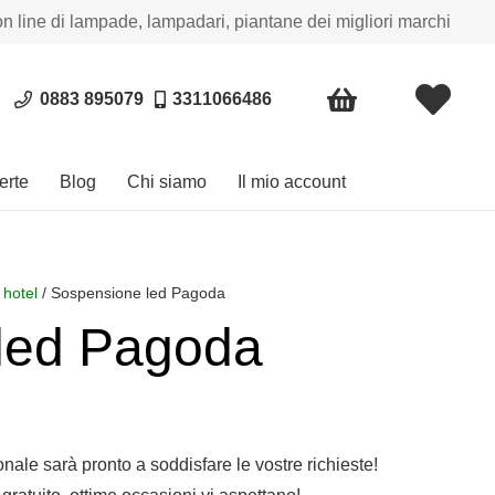
on line di lampade, lampadari, piantane dei migliori marchi
0883 895079
3311066486
erte
Blog
Chi siamo
Il mio account
 hotel
/ Sospensione led Pagoda
led Pagoda
sonale sarà pronto a soddisfare le vostre richieste!