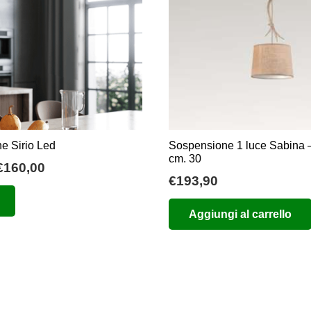
essere
essere
scelte
scelte
nella
nella
pagina
pagina
del
del
prodotto
prodotto
e Sirio Led
Sospensione 1 luce Sabina 
cm. 30
Fascia
€
160,00
€
193,90
di
Questo
prezzo:
prodotto
Aggiungi al carrello
da
ha
€50,00
più
a
varianti.
€160,00
Le
opzioni