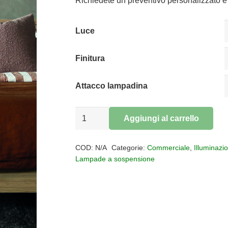
da
Richiedete un preventivo personalizzato e 
€75,32
a
Luce
€114,81
Finitura
Attacco lampadina
Sospensione
Aggiungi al carrello
led
Alternative:
Pagoda
COD:
N/A
Categorie:
Commerciale
,
Illuminazi
quantità
Lampade a sospensione