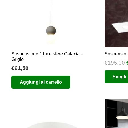
Sospensione 1 luce sfere Galaxia –
Sospensione
Grigio
I
€
195,00
€
61,50
Scegli
Aggiungi al carrello