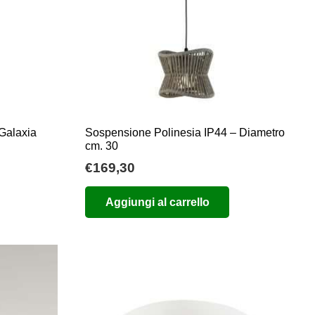
 Galaxia
Sospensione Polinesia IP44 – Diametro
cm. 30
ia
€
169,30
zo:
Aggiungi al carrello
,00
,00