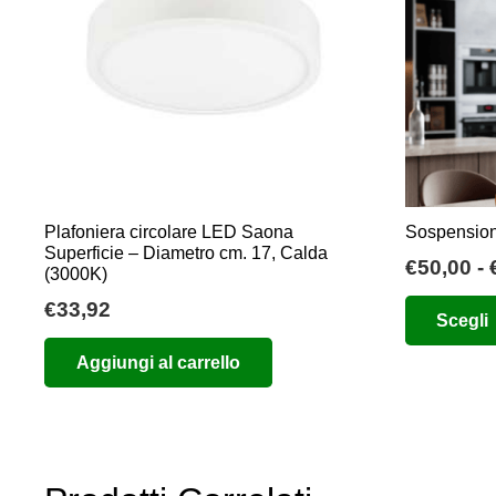
Plafoniera circolare LED Saona
Sospension
Superficie – Diametro cm. 17, Calda
€
50,00
-
(3000K)
€
33,92
Scegli
Aggiungi al carrello