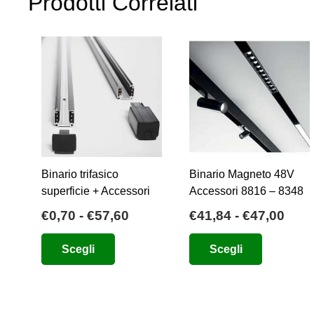
Prodotti Correlati
Binario trifasico
Binario Magneto 48V
superficie + Accessori
Accessori 8816 – 8348
Fascia
Fasc
€
0,70
-
€
57,60
€
41,84
-
€
47,00
di
di
Questo
Questo
Scegli
Scegli
prezzo:
prez
prodotto
prodotto
da
da
ha
ha
€0,70
€41,
più
più
a
a
varianti.
varianti.