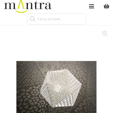
Products
search