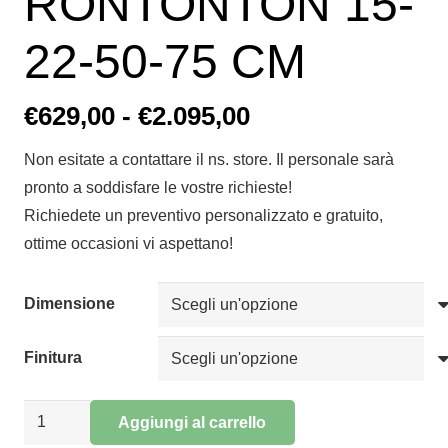
RONTONTON 15-
22-50-75 CM
Fascia
€
629,00
-
€
2.095,00
di
Non esitate a contattare il ns. store. Il personale sarà
prezzo:
pronto a soddisfare le vostre richieste!
da
Richiedete un preventivo personalizzato e gratuito,
€629,00
ottime occasioni vi aspettano!
a
€2.095,00
Dimensione
Finitura
SOSPENSIONE
Aggiungi al carrello
RONTONTON