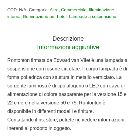
Alternative:
15-
COD:
N/A
Categorie:
Altro
,
Commerciale
,
Illuminazione
22-
interna
,
Illuminazione per hotel
,
Lampade a sospensione
50-
75
Descrizione
CM
Informazioni aggiuntive
quantità
Rontonton firmata da Edward van Vliet è una lampada a
sospensione con rosone circolare. Il corpo lampada è di
forma poliedrica con struttura in metallo verniciato. La
sorgente luminosa è di tipo alogeno o LED con cavo di
alimentazione di colore trasparente per la versione 15 e
22 e nero nella versione 50 e 75. Rontonton è
disponibile in differenti modelli e finiture.
Contattando il ns. store, potrete richiedere informazioni
inerenti al prodotto in oggetto.