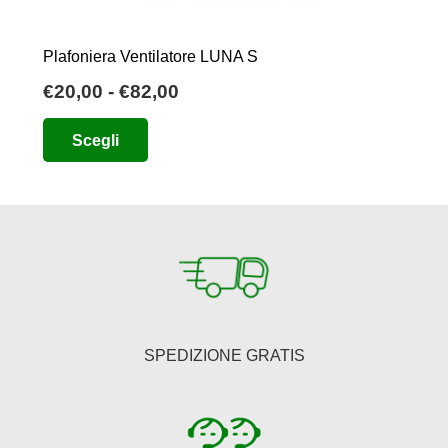
Plafoniera Ventilatore LUNA S
Fascia
€
20,00
-
€
82,00
di
Questo
Scegli
prezzo:
prodotto
da
ha
€20,00
più
a
varianti.
€82,00
Le
opzioni
possono
essere
SPEDIZIONE GRATIS
scelte
nella
pagina