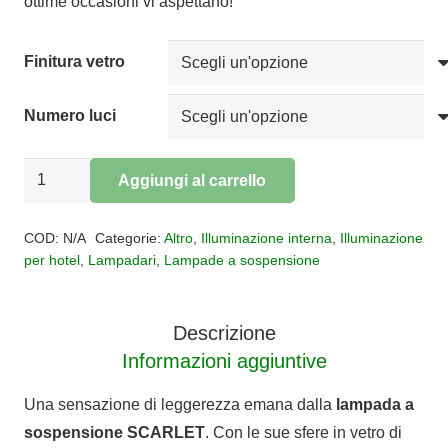
ottime occasioni vi aspettano!
a
€776,00
Finitura vetro
Numero luci
Sospensione
Aggiungi al carrello
led
Alternative:
Scarlett
COD:
N/A
Categorie:
Altro
,
Illuminazione interna
,
Illuminazione
quantità
per hotel
,
Lampadari
,
Lampade a sospensione
Descrizione
Informazioni aggiuntive
Una sensazione di leggerezza emana dalla
lampada a
sospensione SCARLET
. Con le sue sfere in vetro di