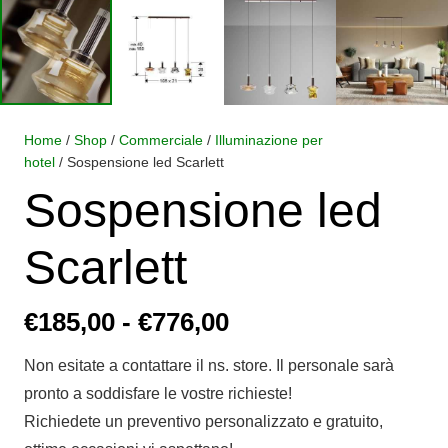
Home
/
Shop
/
Commerciale
/
Illuminazione per
hotel
/ Sospensione led Scarlett
Sospensione led
Scarlett
Fascia
€
185,00
-
€
776,00
di
Non esitate a contattare il ns. store. Il personale sarà
prezzo:
pronto a soddisfare le vostre richieste!
da
Richiedete un preventivo personalizzato e gratuito,
€185,00