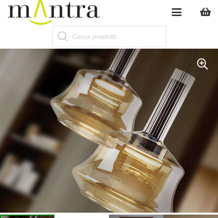
Products
search