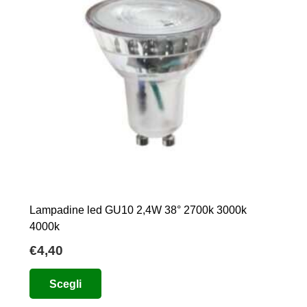
Lampadine led GU10 2,4W 38° 2700k 3000k
4000k
€
4,40
Questo
Scegli
prodotto
ha