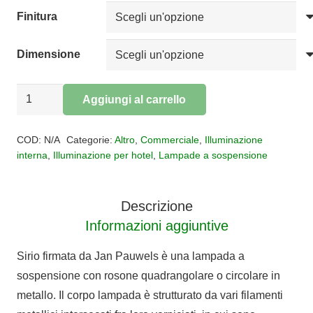
€8.536,00
Finitura
Dimensione
SOSPENSIONE
Aggiungi al carrello
SIRIO
Alternative:
quantità
COD:
N/A
Categorie:
Altro
,
Commerciale
,
Illuminazione
interna
,
Illuminazione per hotel
,
Lampade a sospensione
Descrizione
Informazioni aggiuntive
Sirio firmata da Jan Pauwels è una lampada a
sospensione con rosone quadrangolare o circolare in
metallo. Il corpo lampada è strutturato da vari filamenti