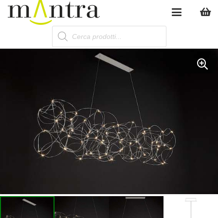
Products
search