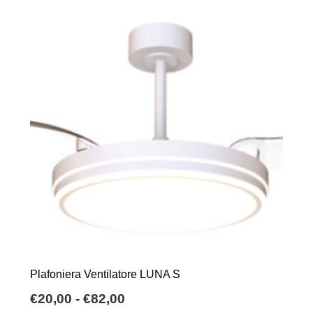
Plafoniera Ventilatore LUNA S
Fascia
€
20,00
-
€
82,00