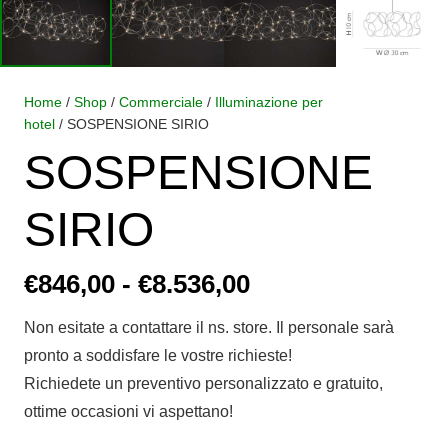
Home
/
Shop
/
Commerciale
/
Illuminazione per
hotel
/ SOSPENSIONE SIRIO
SOSPENSIONE
SIRIO
Fascia
€
846,00
-
€
8.536,00
di
Non esitate a contattare il ns. store. Il personale sarà
prezzo:
pronto a soddisfare le vostre richieste!
da
Richiedete un preventivo personalizzato e gratuito,
€846,00
ottime occasioni vi aspettano!
a