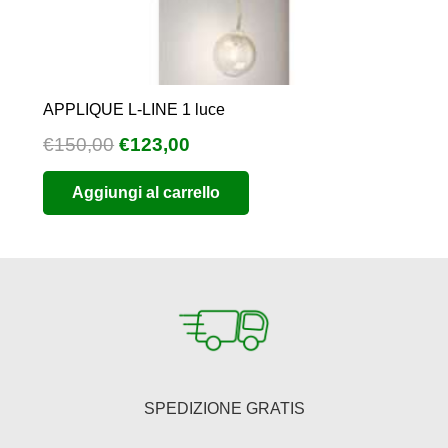
APPLIQUE L-LINE 1 luce
Il
Il
€
150,00
€
123,00
prezzo
prezzo
Aggiungi al carrello
originale
attuale
era:
è:
€150,00.
€123,00.
SPEDIZIONE GRATIS