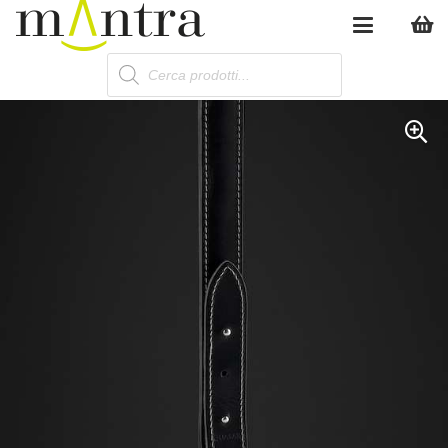
Products
search