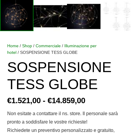
Home
/
Shop
/
Commerciale
/
Illuminazione per
hotel
/ SOSPENSIONE TESS GLOBE
SOSPENSIONE
TESS GLOBE
Fascia
€
1.521,00
-
€
14.859,00
di
Non esitate a contattare il ns. store. Il personale sarà
prezzo:
pronto a soddisfare le vostre richieste!
da
Richiedete un preventivo personalizzato e gratuito,
€1.521,00