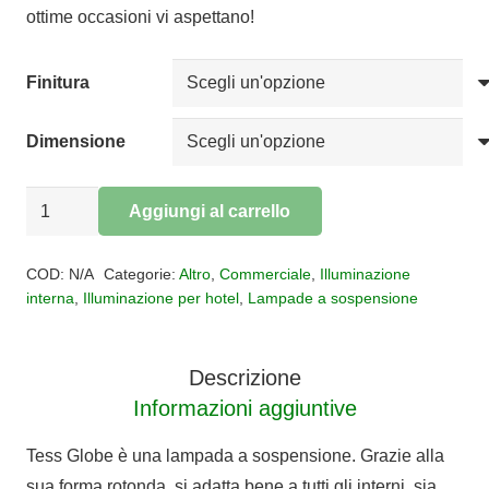
ottime occasioni vi aspettano!
a
€14.859,00
Finitura
Dimensione
SOSPENSIONE
Aggiungi al carrello
TESS
Alternative:
GLOBE
COD:
N/A
Categorie:
Altro
,
Commerciale
,
Illuminazione
quantità
interna
,
Illuminazione per hotel
,
Lampade a sospensione
Descrizione
Informazioni aggiuntive
Tess Globe è una lampada a sospensione.‎ Grazie alla
sua forma rotonda, si adatta bene a tutti gli interni, sia