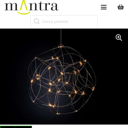
Products
search