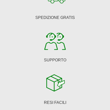
opzioni
possono
essere
SPEDIZIONE GRATIS
scelte
nella
pagina
del
prodotto
SUPPORTO
RESI FACILI