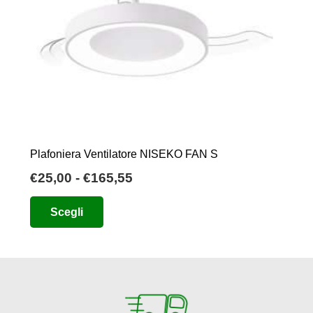
Plafoniera Ventilatore NISEKO FAN S
Fascia
€
25,00
-
€
165,55
di
Questo
Scegli
prezzo:
prodotto
da
ha
€25,00
più
a
varianti.
€165,55
Le